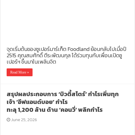
จุดเริ่มต้นของซูเปอร์มาร์เก็ต Foodland ย้อนกลับไปเมื่อปี
2515 คุณสมศักดิ์ ตีระพัฒนกุล ได้ร่วมทุนกับเพื่อนเปิดซู
เปอร์ฯ ขึ้นมาในเพลินจิต
Read More »
สรุปผลประกอบการ ‘บิวตี้สโตร์’ กำไรเพิ่มทุก
เจ้า ‘อีฟแอนด์บอย’ กำไร
ทะลุ 1,200 ล้าน ด้าน ‘คอนวี่’ พลิกกำไร
June 25, 2026