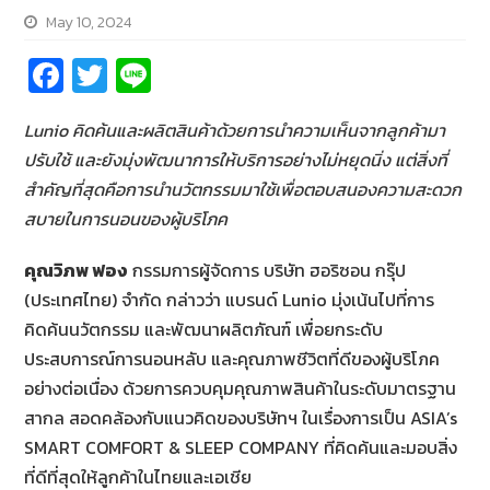
May 10, 2024
Fa
T
Li
ce
wi
n
Lunio คิดค้นและผลิตสินค้าด้วยการนำความเห็นจากลูกค้ามา
b
tt
e
ปรับใช้ และยังมุ่งพัฒนาการให้บริการอย่างไม่หยุดนิ่ง แต่สิ่งที่
o
er
สำคัญที่สุดคือการนำนวัตกรรมมาใช้เพื่อตอบสนองความสะดวก
o
สบายในการนอนของผู้บริโภค
k
คุณวิภพ ฟอง
กรรมการผู้จัดการ บริษัท ฮอริซอน กรุ๊ป
(ประเทศไทย) จำกัด กล่าวว่า แบรนด์ Lunio มุ่งเน้นไปที่การ
คิดค้นนวัตกรรม และพัฒนาผลิตภัณฑ์ เพื่อยกระดับ
ประสบการณ์การนอนหลับ และคุณภาพชีวิตที่ดีของผู้บริโภค
อย่างต่อเนื่อง ด้วยการควบคุมคุณภาพสินค้าในระดับมาตรฐาน
สากล สอดคล้องกับแนวคิดของบริษัทฯ ในเรื่องการเป็น ASIA’s
SMART COMFORT & SLEEP COMPANY ที่คิดค้นและมอบสิ่ง
ที่ดีที่สุดให้ลูกค้าในไทยและเอเชีย