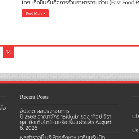
ใดๆ เกิดขึ้นกับกิจการร้านอาหารจานด่วน (Fast Food 
Read More »
14
Recent Posts
สือ
อัปเดต ผลประกอบการ
นโ
ปี 2568 อาณาจักร ‘Bitkub’ ของ ‘ท็อป จิรา
ยุส’ ยังเติบโตไหมหรือเริ่มแผ่วแล้ว
August
6, 2026
ปร
ผลสำรวจชี้ บริษัทอสังหาฯ เตรียมรับมือ