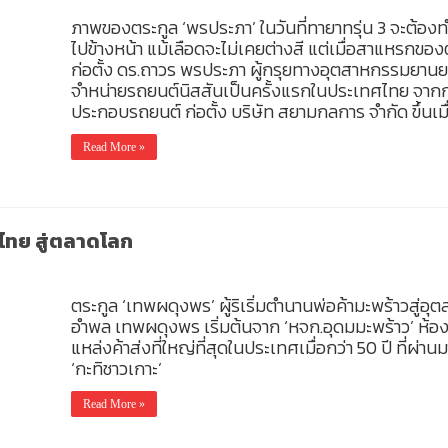
ภาพของตระกูล ‘พรประภา’ ในวันที่ทายาทรุ่น 3 จะต้องทำห
ไปข้างหน้า แม้เลือดจะไม่เคยต่างสี แต่เมื่อสาแหรกของต
ก่อตั้ง ดร.ถาวร พรประภา ผู้กรุยทางอุตสาหกรรมยานยนต
จำหน่ายรถยนต์นิสสันเป็นครั้งแรกในประเทศไทย จากกา
ประกอบรถยนต์ ก่อตั้ง บริษัท สยามกลการ จำกัด ขึ้นเม
Read More »
ไทย สู่ตลาดโลก
ตระกูล ‘เทพผดุงพร’ ผู้ริเริ่มตำนานพ่อค้ามะพร้าวสู
อำพล เทพผดุงพร เริ่มต้นจาก ‘หจก.อุดมมะพร้าว’ ห้
แหล่งค้าส่งที่ใหญ่ที่สุดในประเทศเมื่อกว่า 50 ปี ที่ผ่า
‘กะทิชาวเกาะ’
Read More »