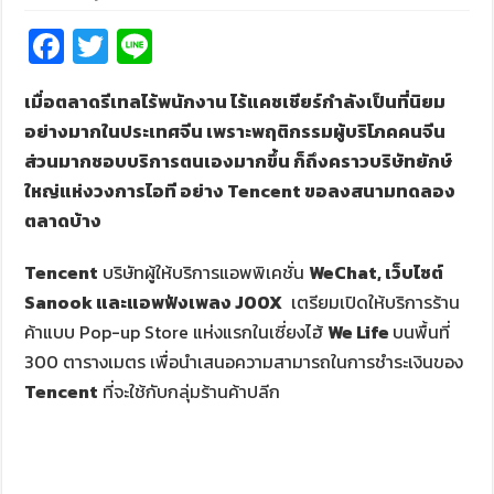
Fa
T
Li
ce
wi
n
เมื่อตลาดรีเทลไร้พนักงาน ไร้แคชเชียร์กำลังเป็นที่นิยม
b
tt
e
อย่างมากในประเทศจีน เพราะพฤติกรรมผู้บริโภคคนจีน
o
er
ส่วนมากชอบบริการตนเองมากขึ้น ก็ถึงคราวบริษัทยักษ์
o
ใหญ่แห่งวงการไอที อย่าง Tencent ขอลงสนามทดลอง
k
ตลาดบ้าง
Tencent
บริษัทผู้ให้บริการแอพพิเคชั่น
WeChat, เว็บไซต์
Sanook และแอพฟังเพลง JOOX
เตรียมเปิดให้บริการร้าน
ค้าแบบ Pop-up Store แห่งแรกในเซี่ยงไฮ้
We Life
บนพื้นที่
300 ตารางเมตร เพื่อนำเสนอความสามารถในการชำระเงินของ
Tencent
ที่จะใช้กับกลุ่มร้านค้าปลีก