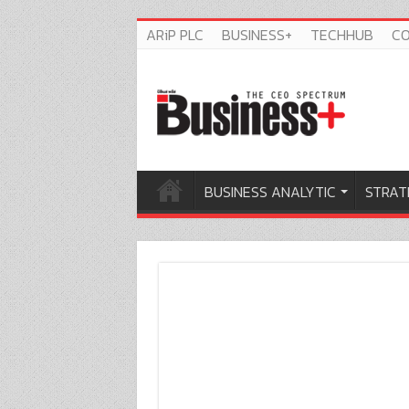
ARiP PLC
BUSINESS+
TECHHUB
C
BUSINESS ANALYTIC
STRAT