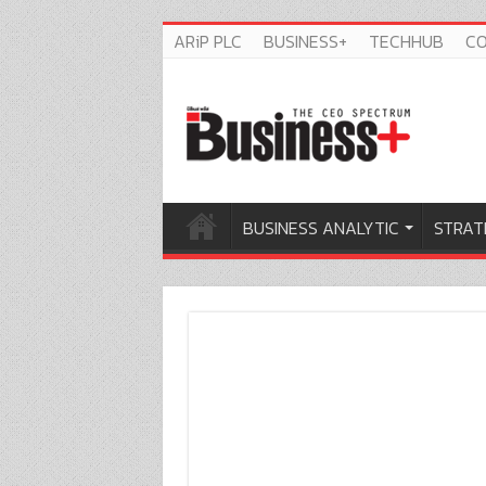
ARiP PLC
BUSINESS+
TECHHUB
C
BUSINESS ANALYTIC
STRAT