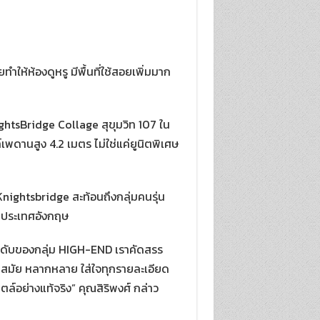
ให้ห้องดูหรู มีพื้นที่ใช้สอยเพิ่มมาก
htsBridge Collage สุขุมวิท 107 ใน
ดานสูง 4.2 เมตร ไม่ใช่แค่ยูนิตพิเศษ
nightsbridge สะท้อนถึงกลุ่มคนรุ่น
น ประเทศอังกฤษ
ระดับของกลุ่ม HIGH-END เราคัดสรร
สมัย หลากหลาย ใส่ใจทุกรายละเอียด
์อย่างแท้จริง” คุณสิริพงศ์ กล่าว