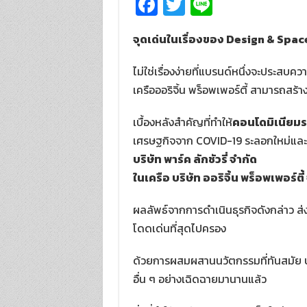
Fa
T
Li
ce
wi
n
จุดเด่นในเรื่องของ Design & Spac
b
tt
e
o
er
ไม่ใช่เรื่องง่ายที่แบรนด์หนึ่งจะประส
o
เครือออริจิ้น พร็อพเพอร์ตี้ สามารถสร้างค
k
เบื้องหลังสำคัญที่ทำให้
คอนโดมิเนียมร
เศรษฐกิจจาก COVID-19 ระลอกใหม่และกำล
บริษัท พาร์ค ลักชัวรี่ จำกัด
ในเครือ บริษัท ออริจิ้น พร็อพเพอร์ต
ผลลัพธ์จากการดำเนินธุรกิจดังกล่าว ส
โดดเด่นที่สุดไปครอง
ด้วยการผสมผสานนวัตกรรมที่ทันสมัย ประ
อื่น ๆ อย่างเฉิดฉายมานานแล้ว