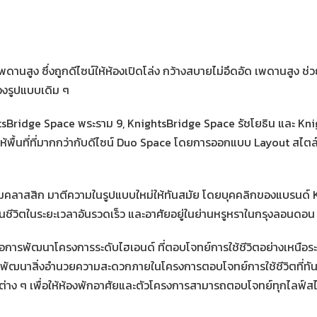
นสูง ซึ่งถูกดีไซน์ให้ห้องเปิดโล่ง กว้างสบายไม่อึดอัด เพดานสูง ช่วยทำ
้องรูปแบบเดิม ๆ
sBridge Space พระราม 9, KnightsBridge Space รัชโยธิน และ Knig
ื้นที่ที่มากกว่ากับดีไซน์ Duo Space โดยการออกแบบ Layout สไตล์เพ
วามคลาสสิก มาตีความในรูปแบบใหม่ให้ทันสมัย โดยบุคคลิกของแบรนด์ K
จในชีวิตในระยะเวลาอันรวดเร็ว และอาศัยอยู่ในย่านหรูหราในกรุงลอนดอ
อการพัฒนาโครงการระดับไฮเอนด์ ที่ตอบโจทย์การใช้ชีวิตอย่างเหนือ
 พัฒนาสิ่งอำนวยความสะดวกภายในโครงการตอบโจทย์การใช้ชีวิตที่ทัน
ต่าง ๆ เพื่อให้ห้องพักอาศัยและตัวโครงการสามารถตอบโจทย์ทุกไลฟ์สไตล