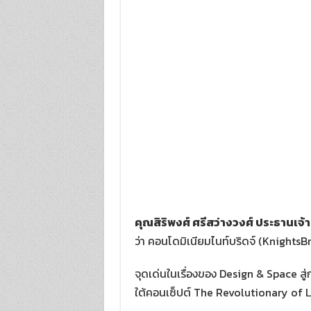
คุณสิริพงศ์ ศรีสว่างวงศ์ ประธานเจ้าห
ว่า คอนโดมิเนียมไนท์บริดจ์ (KnightsBri
จุดเด่นในเรื่องของ Design & Space ส
ใต้คอนเซ็ปต์ The Revolutionary of L