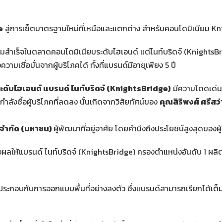
e
สู่การเซ็ตมาตรฐานใหม่ที่เหนือและแตกต่าง สำหรับคอนโดมิเนียม Knigh
บความสำเร็จในตลาดคอนโดมิเนียมระดับไฮเอนด์ แต่ไนท์บริดจ์ (Knights
วามเชื่อมั่นจากผู้บริโภคได้ ทั้งที่แบรนด์มีอายุเพียง 5 ปี
ะดับไฮเอนด์ แบรนด์ ไนท์บริดจ์ (KnightsBridge)
มีความโดดเด่น
ังซื้อผู้บริโภคที่ลดลง นั้นเกิดจากวิสัยทัศน์ของ
คุณสิริพงศ์ ศรีสว
ี้ จำกัด (มหาชน)
ผู้พัฒนาที่อยู่อาศัย โดยคำนึงถึงประโยชน์สูงสุดของผู
่งผลให้แบรนด์ ไนท์บริดจ์ (KnightsBridge) ครองตำแหน่งอันดับ 1 ผล
กอบกับการออกแบบพื้นที่อย่างลงตัว ซึ่งแบรนด์สามารถเรียกได้เต็มปา