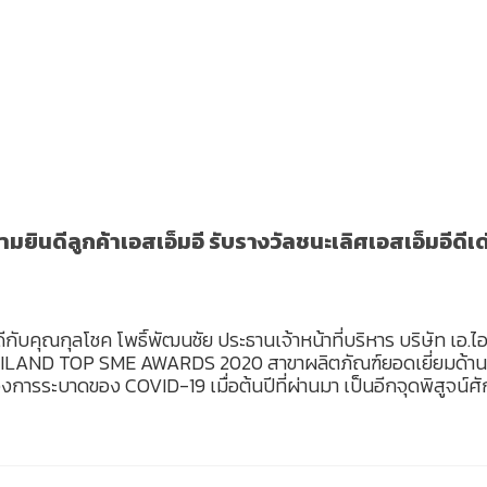
ยินดีลูกค้าเอสเอ็มอี รับรางวัลชนะเลิศเอสเอ็มอีด
บคุณกุลโชค โพธิ์พัฒนชัย ประธานเจ้าหน้าที่บริหาร บริษัท เอ.ไอ
HAILAND TOP SME AWARDS 2020 สาขาผลิตภัณฑ์ยอดเยี่ยมด้าน
การระบาดของ COVID-19 เมื่อต้นปีที่ผ่านมา เป็นอีกจุดพิสูจน์