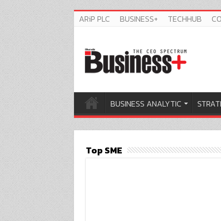
ARiP PLC
BUSINESS+
TECHHUB
C
BUSINESS ANALYTIC
STRAT
Top SME