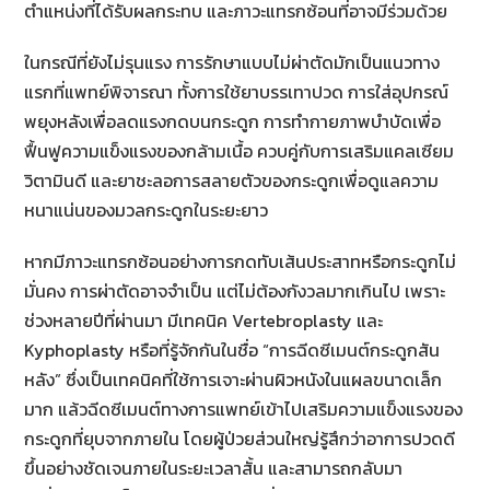
ตำแหน่งที่ได้รับผลกระทบ และภาวะแทรกซ้อนที่อาจมีร่วมด้วย
ในกรณีที่ยังไม่รุนแรง การรักษาแบบไม่ผ่าตัดมักเป็นแนวทาง
แรกที่แพทย์พิจารณา ทั้งการใช้ยาบรรเทาปวด การใส่อุปกรณ์
พยุงหลังเพื่อลดแรงกดบนกระดูก การทำกายภาพบำบัดเพื่อ
ฟื้นฟูความแข็งแรงของกล้ามเนื้อ ควบคู่กับการเสริมแคลเซียม
วิตามินดี และยาชะลอการสลายตัวของกระดูกเพื่อดูแลความ
หนาแน่นของมวลกระดูกในระยะยาว
หากมีภาวะแทรกซ้อนอย่างการกดทับเส้นประสาทหรือกระดูกไม่
มั่นคง การผ่าตัดอาจจำเป็น แต่ไม่ต้องกังวลมากเกินไป เพราะ
ช่วงหลายปีที่ผ่านมา มีเทคนิค Vertebroplasty และ
Kyphoplasty หรือที่รู้จักกันในชื่อ “การฉีดซีเมนต์กระดูกสัน
หลัง” ซึ่งเป็นเทคนิคที่ใช้การเจาะผ่านผิวหนังในแผลขนาดเล็ก
มาก แล้วฉีดซีเมนต์ทางการแพทย์เข้าไปเสริมความแข็งแรงของ
กระดูกที่ยุบจากภายใน โดยผู้ป่วยส่วนใหญ่รู้สึกว่าอาการปวดดี
ขึ้นอย่างชัดเจนภายในระยะเวลาสั้น และสามารถกลับมา