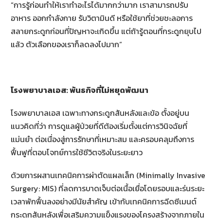
“การรู้ก่อนทำให้เราทำอะไรได้มากกว่ามาก เราสามารถปรับ
อาหาร ออกกำลังกาย รับวิตามินดี หรือใช้ยาที่ช่วยชะลอการ
สลายกระดูกก่อนที่ปัญหาจะเกิดขึ้น แต่ถ้ารู้ตอนที่กระดูกยุบไป
แล้ว ตัวเลือกของเราก็ลดลงไปมาก”
โรงพยาบาลเอส: พันธกิจที่ไม่หยุดพัฒนา
โรงพยาบาลเอส เฉพาะทางกระดูกสันหลังและข้อ ตั้งอยู่บน
แนวคิดที่ว่า การดูแลผู้ป่วยที่ดีต้องเริ่มตั้งแต่การวินิจฉัยที่
แม่นยำ ต่อเนื่องสู่การรักษาที่เหมาะสม และครอบคลุมถึงการ
ฟื้นฟูที่ตอบโจทย์การใช้ชีวิตจริงในระยะยาว
ด้วยการผสานเทคนิคการผ่าตัดแผลเล็ก (Minimally Invasive
Surgery: MIS) ที่ลดการบาดเจ็บต่อเนื้อเยื่อโดยรอบและร่นระยะ
เวลาพักฟื้นลงอย่างมีนัยสำคัญ เข้ากับเทคนิคการฉีดซีเมนต์
กระดูกสันหลังเพื่อเสริมความแข็งแรงของโครงสร้างจากภายใน