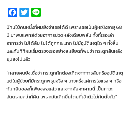
Fa
T
Li
ce
wi
n
มีคนไข้คนหนึ่งที่ผมยังจำเธอได้ดี เพราะเธอเป็นผู้หญิงอายุ 68
b
tt
e
ปี มาพบแพทย์ด้วยอาการปวดหลังเฉียบพลัน ทั้งที่เธอเล่า
o
er
อาการว่า ไม่ได้ล้ม ไม่ได้ถูกกระแทก ไม่มีอุบัติเหตุใด ๆ ทั้งสิ้น
o
และทันทีที่ผมเริ่มตรวจเธออย่างละเอียดก็พบว่า กระดูกสันหลัง
k
ยุบลงไปแล้ว
“หลายคนยังเชื่อว่า กระดูกหักต้องเกิดจากการล้มหรืออุบัติเหตุ
แต่ในผู้ป่วยที่มีกระดูกพรุนจริง ๆ บางครั้งแค่การไอแรง ๆ หรือ
ก้มหยิบของก็เพียงพอแล้ว และจากภัยคุกคามนี้ เป็นภาวะ
อันตรายกว่าที่คิด เพราะมันเกิดขึ้นโดยที่เจ้าตัวไม่ทันตั้งตัว”