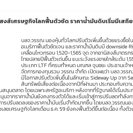
สงส์เศรษฐกิจโลกฟื้นตัวชัด ราคาน้ำมันดิบเริ่มมีเสถ
บลจ.วรรณ มองหุ้นทั่วโลกปรับตัวเพิ่มขึ้นด้วยแรงซื้อใ
อเมริกาฟื้นตัวชัดเจน และราคาน้ำมันดิบมี downside Ris
เคลื่อนไหวกรอบ 1,520-1,565 จุด จากอานิสงส์มาตรก
ไทยปลายปีฟื้นตัวเด่นขึ้น แนะระวังแรงขายใกล้ระดับ 1
ประเภท LTF ที่ครบกำหนด มณฑล จุนชยะ ประธานเจ้าหน้
จัดการกองทุนรวม วรรณ จำกัด เปิดเผยว่า บลจ.วรรณ ปร
มีโอกาสปรับตัวเพิ่มขึ้นในลักษณะ Sideway Up จาก 
สินทรัพย์เสี่ยงต่อเนื่องจากปีที่ผ่านมา ประกอบกับ
นับสนุนตลาด โดยเฉพาะสหรัฐอเมริกา หลังจากที่รัฐบาลได้เริ่มป
ุนจากราคาน้ำมันยังคงทรงตัวได้และเริ่มเข้าสู่การปรับลดกำลัง
การปรับลดลงของราคาน้ำมันเริ่มจำกัดมากขึ้น โดยบลจ.วรรณมองกร
ลขเศรษฐกิจโลกเดือน ธ.ค. 59 ยังคงฟื้นตัวดีขึ้นต่อเนื่อง ทั้งตัว