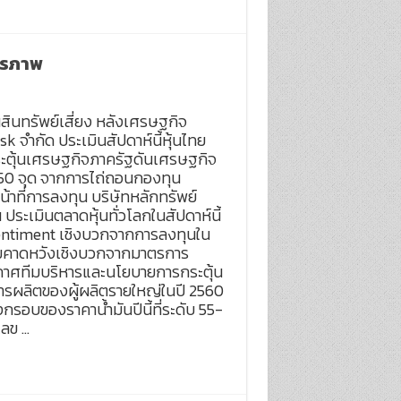
ียรภาพ
นสินทรัพย์เสี่ยง หลังเศรษฐกิจ
k จำกัด ประเมินสัปดาห์นี้หุ้นไทย
ระตุ้นเศรษฐกิจภาครัฐดันเศรษฐกิจ
,550 จุด จากการไถ่ถอนกองทุน
าที่การลงทุน บริษัทหลักทรัพย์
ะเมินตลาดหุ้นทั่วโลกในสัปดาห์นี้
Sentiment เชิงบวกจากการลงทุนใน
ความคาดหวังเชิงบวกจากมาตรการ
ระกาศทีมบริหารและนโยบายการกระตุ้น
การผลิตของผู้ผลิตรายใหญ่ในปี 2560
อบของราคาน้ำมันปีนี้ที่ระดับ 55-
เลข …