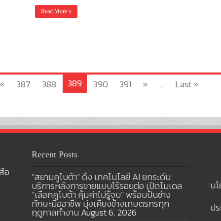
Read More »
389
«
387
388
390
391
»
...
Last »
Recent Posts
สือ
“สยามคูโบต้า” ดึง เทคโนโลยี AI ยกระดับ
นโ
บริการหลังการขายแบบไร้รอยต่อ เปิดโมเดล
“เลือกคูโบต้า คุ้มค่าไม่รู้จบ” พร้อมปั้นช่าง
ทักษะมืออาชีพ มุ่งเคียงข้างเกษตรกรทุก
ปร
ฤดูกาลทำงาน
August 6, 2026