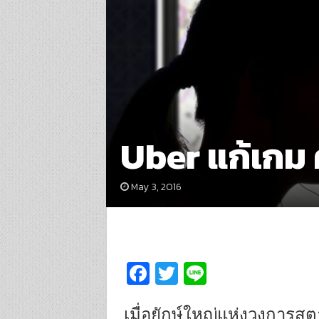
Uber แก้เกม
May 3, 2016
Fa
T
Li
ce
wi
n
b
tt
e
เมื่อยักษ์ใหญ่แห่งวงการสต