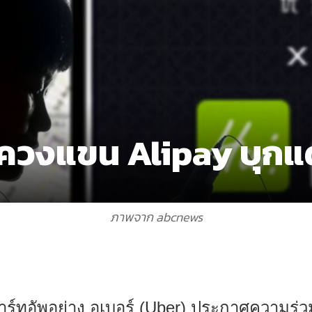
 ควงแขน Alipay บุกแ
ภาพจาก abcnews
าร์ทอัพอย่าง อูเบอร์ (Uber) ประกาศความร่วม