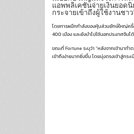
แอพพลิเคชันจ่ายเงินยอดนิย
o
er
กระจายเข้าถึงผู้ใช้งานชาว
o
k
โดยการผนึกกำลังของหุ้นส่วนยักษ์ใหญ่ครั้ง
400 เมือง และยังนำไปใช้นอกประเทศจีนได้
ขณะที่
Fortune
ระบุว่า “หลังจากเข้ามาทำตล
เข้าถึงง่ายมากยิ่งขึ้น โดยมุ่งตรงเข้าสู่กร