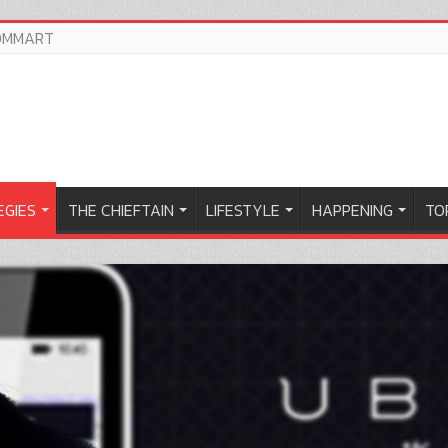
OMMART
EGIES
THE CHIEFTAIN
LIFESTYLE
HAPPENING
TOP