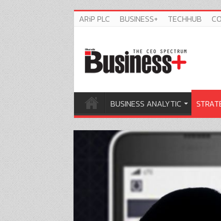
ARiP PLC
BUSINESS+
TECHHUB
C
BUSINESS ANALYTIC
STRAT