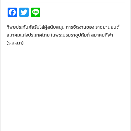
Fa
T
Li
ce
wi
n
ทิพยประกันภัยรับโล่ผู้สนับสนุน การจัดงานของ ราชยานยนต์
b
tt
e
สมาคมแห่งประเทศไทย ในพระบรมราชูปถัมภ์ สมาคมกีฬา
o
er
(ร.ย.ส.ท)
o
k