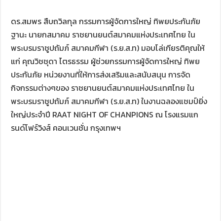
ดร.สมพร สืบถวิลกุล กรรมการผู้จัดการใหญ่ ทิพยประกันภัย
ฐานะ นายกสมาคม ราชยานยนต์สมาคมแห่งประเทศไทย ใน
พระบรมราชูปถัมภ์ สมาคมกีฬา (ร.ย.ส.ท) มอบโล่เกียรติคุณให้
แก่ คุณวิชชุดา ไตรธรรม ผู้ช่วยกรรมการผู้จัดการใหญ่ ทิพย
ประกันภัย หน่วยงานที่ให้การส่งเสริมและสนับสนุน การจัด
กิจกรรมต่างๆของ ราชยานยนต์สมาคมแห่งประเทศไทย ใน
พระบรมราชูปถัมภ์ สมาคมกีฬา (ร.ย.ส.ท) ในงานฉลองแชมป์ยิ่ง
ใหญ่ประจำปี RAAT NIGHT OF CHANPIONS ณ โรงแรมแก
รนด์โฟร์วิงส์ คอนเวนชั่น กรุงเทพฯ