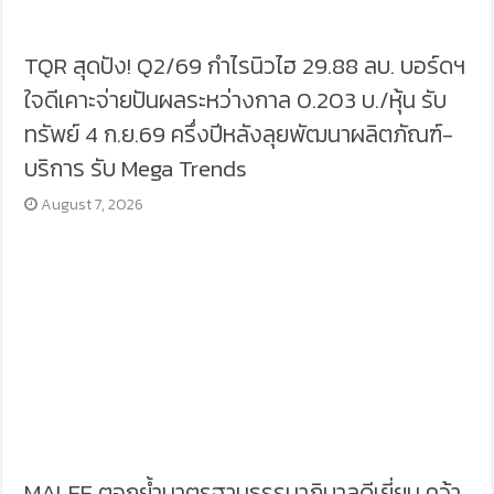
TQR สุดปัง! Q2/69 กำไรนิวไฮ 29.88 ลบ. บอร์ดฯ
ใจดีเคาะจ่ายปันผลระหว่างกาล 0.203 บ./หุ้น รับ
ทรัพย์ 4 ก.ย.69 ครึ่งปีหลังลุยพัฒนาผลิตภัณฑ์-
บริการ รับ Mega Trends
August 7, 2026
MALEE ตอกย้ำมาตรฐานธรรมาภิบาลดีเยี่ยม คว้า