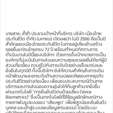
นายสาระ ล่ำซำ ประธานเจ้าหน้าที่บริหาร บริษัท เมืองไทย
ประกันชีวิต จำกัด (มหาชน) เปิดเผยว่า ในปี 2566 ถือเป็นปี
สำคัญของเมืองไทยประกันชีวิต ในการอยู่เคียงข้างสร้าง
รอยยิ้มแก่คนไทยครบ 72 ปี พร้อมกำหนดทิศทางการ
ดำเนินงานในปีนี้ของบริษัทฯ ด้วยการตั้งเป้าหมายการเป็น
องค์กรที่มุ่งเน้นในการส่งมอบความสุขและรอยยิ้มให้แก่ผู้มี
ส่วนเกี่ยวข้อง ควบคู่ไปกับการเติบโตอย่างแข็งแกร่งและ
ยั่งยืนในทุกมิติ ทั้งนี้บริษัทฯ ยังให้ความสำคัญถึงการเดิน
หน้าพัฒนาและยกระดับด้านความปลอดภัยของภาคธุรกิจ
ประกันชีวิตอย่างต่อเนื่อง เพื่อมอบประสบการณ์ด้านการ
บริการและการส่งมอบความอุ่นใจให้กับลูกค้ามากยิ่งขึ้น
ผ่านเทคโนโลยี “การยืนยันตัวตนด้วยเสียง (Voice
Biometrics)” ซึ่งเป็นเทคโนโลยีที่ใช้ข้อมูลอัตลักษณ์ทาง
กายภาพในรูปแบบของ “เสียงพูด” เพื่อพิสูจน์และยืนยันตัว
บุคคล และเข้าสู่ระบบของข้อมูลกรมธรรม์ โดยมีระบบ
ปฏิบัติการที่สามารถตรวจสอบและแยกองค์ประกอบเสียง