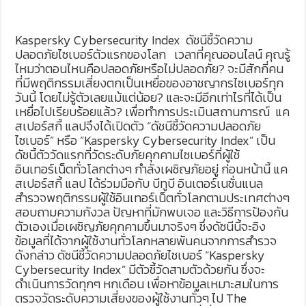
Kaspersky Cybersecurity Index ดัชนีชี้วัดความ
ปลอดภัยไซเบอร์ตัวแรกของโลก เวลาที่คุณออนไลน์ คุณรู้
ไหมว่าตอนไหนคือปลอดภัยหรือไม่ปลอดภัย? จะมีสักกี่คน
ที่มีพฤติกรรมเสี่ยงตกเป็นเหยื่อของอาชญากรไซเบอร์ทุก
วันนี้ โดยไม่รู้ตัวเลยแม้แต่น้อย? และจะมีอีกเท่าไรที่ได้เป็น
เหยื่อไปเรียบร้อยแล้ว? เพื่อทำการประเมินสถานการณ์ แค
สเปอร์สกี้ แลปจึงได้เปิดตัว “ดัชนีชี้วัดความปลอดภัย
ไซเบอร์” หรือ “Kaspersky Cybersecurity Index” เป็น
ดัชนี้ตัววัดแรกที่วัดระดับภัยคุกคามไซเบอร์ที่ผู้ใช้
อินเทอร์เน็ตทั่วโลกต่างๆ กำลังเผชิญภัยอยู่ ก่อนหน้านี้ แค
สเปอร์สกี้ แลป ได้ร่วมมือกับ บีทูบี อินเตอร์เนชั่นแนล
สำรวจพฤติกรรมผู้ใช้อินเทอร์เน็ตทั่วโลกตามประเทศต่างๆ
สอบถามความกังวล ปัญหาที่มักพบเจอ และวิธีการป้องกัน
ตัวเองเมื่อเผชิญภัยคุกคามขึ้นมาจริงๆ ซึ่งดัชนีนี้จะอิง
ข้อมูลที่ได้จากผู้ใช้งานทั่วโลกหลายพันคนจากการสำรวจ
ดังกล่าว ดัชนีชี้วัดความปลอดภัยไซเบอร์ “Kaspersky
Cybersecurity Index” มีตัวชี้วัดสามตัวด้วยกัน ซึ่งจะ
ดำเนินการวัดทุกๆ หกเดือน เพื่อหาข้อมูลเหมาะสมในการ
ตรวจวัดระดับความเสี่ยงของผู้ใช้งานทั่วๆ ไป The