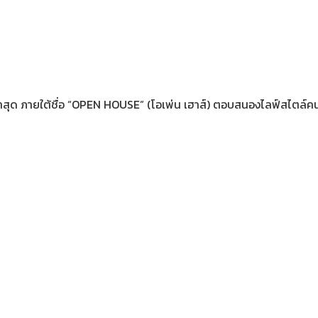
หม่ล่าสุด ภายใต้ชื่อ “OPEN HOUSE” (โอเพ่น เฮาส์) ตอบสนองไลฟ์สไตล์