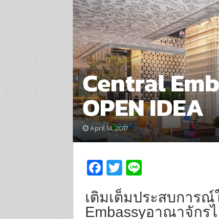
Central Emb
OPEN IDEA
April 14, 2017
Fa
T
Li
ce
wi
n
b
tt
e
เติมเต็มประสบการณ์ใหม
o
er
Embassyอาณาจักรไลฟ