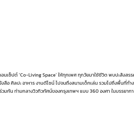
เซ็ปต์ ‘Co-Living Space’ ให้ทุกเพศ ทุกวัยมาใช้ชีวิต พบปะสังสรรค์
ยหนังสือ ศิลปะ อาหาร งานดีไซน์ ไปจนถึงสนามเด็กเล่น รวมไปถึงพื้นที่
 ร่วมกัน ท่ามกลางวิวทิวทัศน์ของกรุงเทพฯ แบบ 360 องศา ในบรรยากา