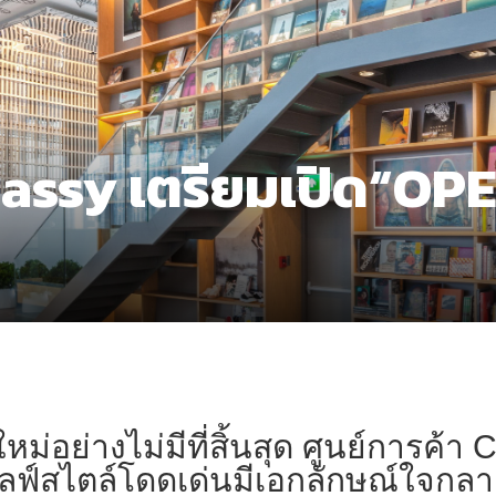
assy เตรียมเปิด“OP
่อย่างไม่มีที่สิ้นสุด ศูนย์การค้า C
์สไตล์โดดเด่นมีเอกลักษณ์ใจกลา