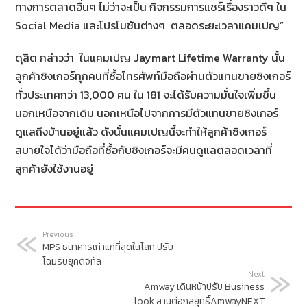
ทางการตลาดอื่นๆ ไม่ว่าจะเป็น กิจกรรมการแชร์เรื่องราวดีๆ ใน
Social Media และโปรโมชันต่างๆ ตลอดระยะเวลาแคมเปญ”
ดุสิต กล่าวว่า ในแคมเปญ Jaymart Lifetime Warranty นั้น
ลูกค้าซิงเกอร์ทุกคนที่ซื้อโทรศัพท์มือถือผ่านตัวแทนขายซิงเกอร์
ทั่วประเทศกว่า 13,000 คน ใน 181 จะได้รับความมั่นใจเพิ่มขึ้น
นอกเหนือจากเดิม นอกเหนือไปจากการมีตัวแทนขายซิงเกอร์
ดูแลถึงบ้านอยู่แล้ว ดังนั้นแคมเปญนี้จะทำให้ลูกค้าซิงเกอร์
สบายใจได้ว่ามือถือที่ซื้อกับซิงเกอร์จะมีคนดูแลตลอดเวลาที่
ลูกค้ายังใช้งานอยู่
Previous
MPS ธนาคารเก่าแก่ที่สุดในโลก ปรับ
โฉมรับยุคดิจิทัล
Next
Amway เดินหน้าปรับ Business
look สานต่อกลยุทธิ์AmwayNEXT