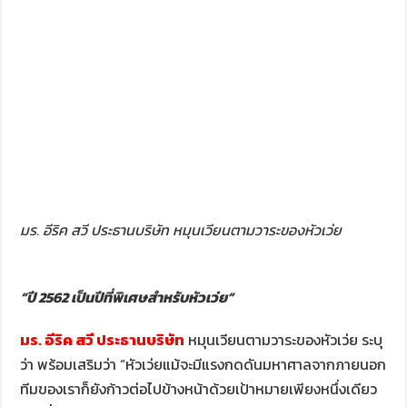
มร. อีริค สวี ประธานบริษัท หมุนเวียนตามวาระของหัวเว่ย
“ปี 2562 เป็นปีที่พิเศษสำหรับหัวเว่ย”
มร. อีริค สวี ประธานบริษัท
หมุนเวียนตามวาระของหัวเว่ย ระบุ
ว่า พร้อมเสริมว่า “หัวเว่ยแม้จะมีแรงกดดันมหาศาลจากภายนอก
ทีมของเราก็ยังก้าวต่อไปข้างหน้าด้วยเป้าหมายเพียงหนึ่งเดียว