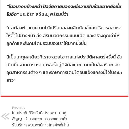
“ในอนาคตข้างหน้า ปัจจัยภายนอกจะมีความซับซ้อนมากยิ่งขึ้น
ไปอีก”
มร. อีริค สวี ระบุ พร้อมชี้ว่า
“เราต้องพัฒนาความได้เปรียบของผลิตภัณฑ์และบริการของเรา
ให้ล้ำไปข้างหน้า ส่งเสริมนวัตกรรมแบบเปิด และสร้างคุณค่าให้
ลูกค้าและสังคมโดยรวมของเราให้มากยิ่งขึ้น
นี่เป็นเหตุผลเดียวที่เราจะฉวยโอกาสแห่งประวัติศาสตร์ครั้งนี้ อัน
เกิดขึ้นจากการทรานสฟอร์มสู่ดิจิทัลและความเป็นอัจฉริยะของ
อุตสาหกรรมต่าง ๆ และรักษาการเติบโตอันแข็งแกร่งนี้ไว้ในระยะ
ยาว”
Previous
ไทยประกันชีวิตจับมือโรงพยาบาลคู่
สัญญา อำนวยความสะดวกแก่ลูกค้า
รับบริการพบแพทย์ทางโทรศัพท์ผ่าน