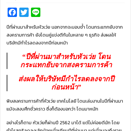
Fa
T
Li
ce
wi
n
ปีที่ผ่านมาสำหรับหัวเว่ย นอกจากจะบอบช้ำ โดนกระแทกยับจาก
b
tt
e
สงครามการค้า ยังโดนคู่แข่งตีกันในหลาย ๆ ธุรกิจ ส่งผลให้
o
er
บริษัทมีกำไรลดลงจากปีก่อนหน้า
o
k
“ปีที่ผ่านมาสำหรับหัวเว่ย
โดน
กระแทกยับจากสงครามการค้า
ส่งผลให้บริษัทมีกำไรลดลงจากปี
ก่อนหน้า”
พิษสงครามการค้าที่หัวเว่ย เทคโนโลยี โดนเล่นงานในปีที่ผ่านมา
แม้จะสงบศึกชั่วคราว ซึ่งก็ต้องบอกว่า โดนมาหนัก
อย่างไรก็ตาม หัวเว่ยก็ผ่านปี 2562 มาได้ แต่ไม่ค่อยดีนัก โดย
กำไรสุทธิลดลงเล้กน้อยเมื่อเทียบปีที่ผ่านมา แต่เมื่อมองถึงราย