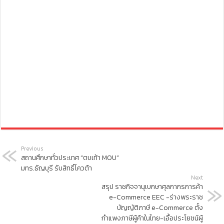
Previous
สถานศึกษาทั่วประเทศ “ตบเท้า MOU”
มทร.ธัญบุรี รับสิทธิ์โควต้า
Next
สรุป ราชกิจจานุเบกษาศุลกากรการค้า
e-Commerce EEC -ร่างพระราช
บัญญัติภาษี e-Commerce ตั้ง
กำแพงภาษีผู้ค้าในไทย-เอื้อประโยชน์ผู้