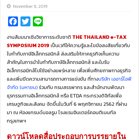
November 8, 2019
Fa
T
Li
ce
wi
n
งานสัมมนาเชิงวิชาการระดับชาติ
THE THAILAND e-TAX
b
tt
e
SYMPOSIUM 2019
เป็นเวทีให้ความรู้และไขข้อสงสัยเกี่ยวกับ
o
er
ใบกำกับภาษีอิเล็กทรอนิกส์ ส่งเสริมให้ภาคธุรกิจเห็นความ
o
สำคัญในการนำใบกำกับภาษีอิเล็กทรอนิกส์ และใบรับ
k
อิเล็กทรอนิกส์ไปใช้อย่างแพร่หลาย เพื่อเพิ่มศักยภาพทางธุรกิจ
และเพิ่มขีดความสามารถทางการแข่งขัน ที่ทาง
บริษัท เออาร์ไอพี
จำกัด (มหาชน)
ร่วมกับ กรมสรรพากร และสำนักงานพัฒนา
ธุรกรรมทางอิเล็กทรอนิกส์ หรือ ETDA กระทรวงดิจิทัลเพื่อ
เศรษฐกิจและสังคม จัดขึ้นในวันที่ 6 พฤศจิกายน 2562 ที่ผ่าน
มา ณ ห้องแกรนด์บอลรูม โรงแรมอินเตอร์คอนติเนนทัล
กรุงเทพฯ
ดาวน์โหลดสื่อประกอบการบรรยายใน