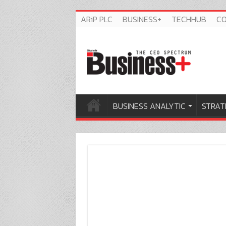
ARiP PLC
BUSINESS+
TECHHUB
C
BUSINESS ANALYTIC
STRAT