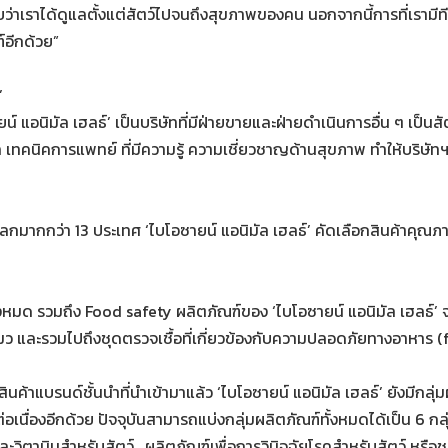
กับว่าเราได้ดูแลตั้งแต่สัตว์ไปจนถึงสุขภาพของคน นอกจากนี้การที่เรามีที
ฑ์อีกด้วย”
’
์ แอนิมัล เฮลธ์’ เป็นบริษัทที่มีฝ่ายขายและฝ่ายดำเนินการอื่น ๆ เป็
เทคนิคการแพทย์ ที่มีความรู้ ความเชี่ยวชาญด้านสุขภาพ ทำให้บริษัทฯ ม
วโลกมากกว่า 13 ประเทศ ‘ไบโอซายน์ แอนิมัล เฮลธ์’ คัดเลือกสินค้าคุณภ
ทั้งหมด รวมถึง Food safety ผลิตภัณฑ์ของ ‘ไบโอซายน์ แอนิมัล เฮลธ์’ จะค
 และแมว และรวมไปถึงชุดตรวจเชื้อที่เกี่ยวข้องกับความปลอดภัยทางอาหาร 
นค้าแบรนด์ชั้นนำที่นำเข้ามาแล้ว ‘ไบโอซายน์ แอนิมัล เฮลธ์’ ยังมีกลุ
ต่อเนื่องอีกด้วย ปัจจุบันสามารถแบ่งกลุ่มผลิตภัณฑ์ทั้งหมดได้เป็น 6 กล
ะวิตามินสำหรับสัตว์ , ผลิตภัณฑ์เพื่อการวินิจฉัยโรคสำหรับสัตว์ หรือ