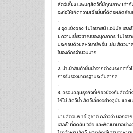
สัตว์เลี้ยง และปศุสัตว์ที่มีคุณภาพ เท่า
จะก่อให้เกิดความเชื่อมั่นที่ดีต่อผลิตภัณ
.
3 จุดแข็งของ ‘ไบโอซายน์ แอนิมัล เฮลธ์
1. ความเชี่ยวชาญของบุคลากร ‘ไบโอซายน
ประกอบด้วยสหวิชาชีพอื่น เช่น สัตวบาล 
ในองค์กรจำนวนมาก
.
2. นำเข้าสินค้าชั้นนำจากต่างประเทศทั่
การรับรองมาตรฐานระดับสากล
.
3. ครอบคลุมธุรกิจที่เกี่ยวข้องกับสัตว์
ไก่ไข่ สัตว์น้ำ สัตว์เลี้ยงอย่างสุนัข
.
นายสัตวแพทย์ สุชาติ กล่าวว่า นอกจากสิ
เฮลธ์’ ที่คิดค้น วิจัย และพัฒนามาอย่าง
โรคสำหรับสัตว์ ,ผลิตภัณฑ์เสริมอาหารแล