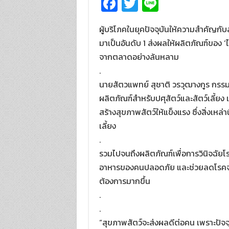
Fa
T
Li
ce
wi
n
ผู้บริโภคในยุคปัจจุบันให้ความสำคัญกับส
b
tt
e
มาเป็นอันดับ 1 ส่งผลให้ผลิตภัณฑ์ของ ‘ไ
o
er
จากตลาดอย่างล้นหลาม
o
.
k
นายสัตวแพทย์ สุชาติ วรวุฒางกูร กรรม
ผลิตภัณฑ์สำหรับปศุสัตว์และสัตว์เลี้ยง 
สร้างสุขภาพสัตว์ให้แข็งแรง ซึ่งสิ่งเหล
เลี้ยง
.
รวมไปจนถึงผลิตภัณฑ์เพื่อการวินิจฉัยโร
อาหารของคนปลอดภัย และช่วยลดโรคจากสัตว
ต้องการมากขึ้น
.
.
“สุขภาพสัตว์จะส่งผลดีต่อคน เพราะปัจจุ