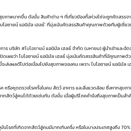
ุขภาพมากขึ้น ดังนั้น สินค้าต่าง ๆ ที่เกี่ยวข้องทั้งห่วงโซ่จะถูกคัดสร
บโอซายน์ แอนิมัล เฮลธ์’ ที่มุ่งเน้นคัดสรรสินค้าคุณภาพด้วยทีมผู้เชี่
การ บริษัท
#ไบโอซายน์
แอนิมัล เฮลธ์ จำกัด (มหาชน) ผู้นำเข้าและจัด
เปิดเผยว่า ไบโอซายน์ แอนิมัล เฮลธ์ มุ่งเน้นคัดสรรสินค้าที่มีคุณภาพด้
่านี้จะส่งผลดีไปต่อเนื่องไปยังสุขภาพของคน เพราะ ไบโอซายน์ แอนิมัล เฮ
ค หรือชุดตรวจโรคทั้งในคน สัตว์ อาหาร และสิ่งแวดล้อม ซึ่งหากสุขภาพ
์สู่คนได้ด้วยเช่นกัน ดังนั้น เมื่อผู้บริโภคคำนึงถึงสุขภาพเป็นสำคัญจ
บันโรคที่เกิดจากสัตว์สู่คนมีมากเกินครึ่ง หรือในบางประเทศสูงถึง 70% 