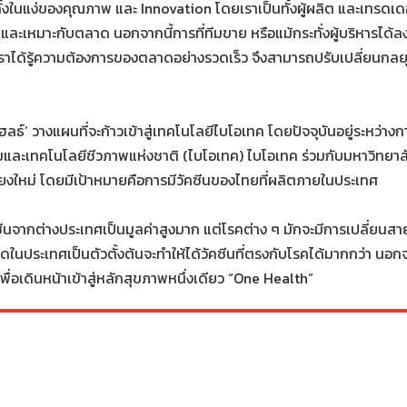
งในแง่ของคุณภาพ และ Innovation โดยเราเป็นทั้งผู้ผลิต และเทรดเดอ
ะเหมาะกับตลาด นอกจากนี้การที่ทีมขาย หรือแม้กระทั่งผู้บริหารได้ลงพ
ลให้เราได้รู้ความต้องการของตลาดอย่างรวดเร็ว จึงสามารถปรับเปลี่ยน
ลธ์’ วางแผนที่จะก้าวเข้าสู่เทคโนโลยีไบโอเทค โดยปัจจุบันอยู่ระหว่า
รมและเทคโนโลยีชีวภาพแห่งชาติ (ไบโอเทค) ไบโอเทค ร่วมกับมหาวิทยาล
ยงใหม่ โดยมีเป้าหมายคือการมีวัคซีนของไทยที่ผลิตภายในประเทศ
ีนจากต่างประเทศเป็นมูลค่าสูงมาก แต่โรคต่าง ๆ มักจะมีการเปลี่ยนสาย
ดในประเทศเป็นตัวตั้งต้นจะทำให้ได้วัคซีนที่ตรงกับโรคได้มากกว่า นอกจา
เพื่อเดินหน้าเข้าสู่หลักสุขภาพหนึ่งเดียว “One Health”