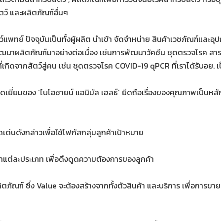
ตว์ และผลิตภัณฑ์อื่นๆ
ตว์แพทย์ ปัจจุบันเป็นทั้งผู้ผลิต นำเข้า จัดจำหน่าย สินค้าเวชภัณฑ์และ
้น พัฒนาผลิตภัณฑ์มาอย่างต่อเนื่อง เช่นการพัฒนาวัคซีน ชุดตรวจโรค ส
เกิดจากสัตว์สู่คน เช่น ชุดตรวจโรค COVID-19 qPCR ที่เราได้รับอย. 
ดเยี่ยมของ ‘ไบโอซายน์ แอนิมัล เฮลธ์’ ยึดถือเรื่องของคุณภาพเป็นหลั
เด่นดังกล่าวเพื่อใช้โฟกัสกลุ่มลูกค้าเป้าหมาย
้าแต่ละประเภท เพื่อดึงดูดความต้องการของลูกค้า
ลิตภัณฑ์ ซึ่ง Value จะต้องสร้างจากทั้งตัวสินค้า และบริการ เพื่อการขายอ