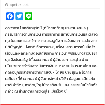
April 26, 2019
Fa
T
Li
ce
wi
n
ดร.วรพล โสคติยานุรักษ์ (ที่ห้าจากซ้าย) ประธานคณะอนุ
b
tt
e
กรรมาธิการด้านการเงิน การธนาคาร สถาบันการเงินและตลาด
o
er
ทุน ในคณะกรรมาธิการการเศรษฐกิจ การเงินและการคลัง สภา
o
นิติบัญญัติแห่งชาติ จัดการประชุมเรื่อง “สถานการณ์หนี้ครัว
k
เรือนและผลกระทบต่อเสถียรภาพการเงิน” พร้อมนางสาวปรียา
นุช จึงประเสริฐ (ที่สองจากขวา) ผู้อำนวยการอาวุโส ฝ่าย
นโยบายการกำกับสถาบันการเงิน ธนาคารแห่งประเทศไทย และ
คณะอนุกรรมาธิการด้านการเงินฯ โดยมี นายสุรพล โอภาส
เสถียร (ที่ห้าจากขวา) ผู้จัดการใหญ่ บริษัท ข้อมูลเครดิตแห่ง
ชาติ จำกัด (เครดิตบูโร) ให้การต้อนรับและบรรยายในหัวข้อดัง
กล่าว ณ สำนักงานเครดิตบูโร เมื่อเร็วๆ นี้