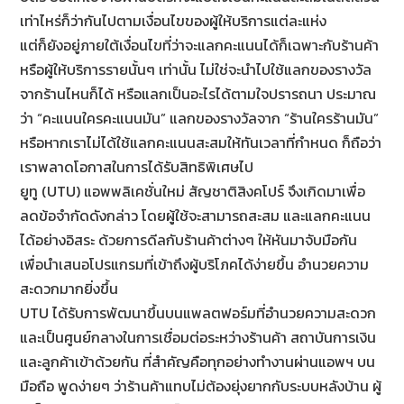
เท่าไหร่ก็ว่ากันไปตามเงื่
อนไขของผู้ให้บริการแต่ละแห่ง
แต่ก็ยังอยู่ภายใต้เงื่อนไขที่
ว่าจะแลกคะแนนได้ก็เฉพาะกับร้
านค้า
หรือผู้ให้บริการรายนั้นๆ เท่านั้น ไม่ใช่จะนำไปใช้แลกของรางวั
ล
จากร้านไหนก็ได้ หรือแลกเป็นอะไรได้ตามใจปรารถนา ประมาณ
ว่า “คะแนนใครคะแนนมัน” แลกของรางวัลจาก “ร้านใครร้านมัน”
หรือหากเราไม่ได้ใช้
แลกคะแนนสะสมให้ทันเวลาที่กำหนด ก็ถือว่า
เราพลาดโอกาสในการได้รั
บสิทธิพิเศษไป
ยูทู (UTU) แอพพลิเคชั่นใหม่ สัญชาติสิงคโปร์ จึงเกิดมาเพื่อ
ลดข้อจำกัดดังกล่
าว โดยผู้ใช้จะสามารถสะสม และแลกคะแนน
ได้อย่างอิสระ ด้วยการดีลกับร้านค้าต่างๆ ให้หันมาจับมือกัน
เพื่อนำเสนอโปรแกรมที่เข้าถึงผู้
บริโภคได้ง่ายขึ้น อำนวยความ
สะดวกมากยิ่งขึ้น
UTU ได้รับการพัฒนาขึ้นบนแพลตฟอร์
มที่อำนวยความสะดวก
และเป็นศูนย์
กลางในการเชื่อมต่อระหว่างร้
านค้า สถาบันการเงิน
และลูกค้าเข้าด้
วยกัน ที่สำคัญคือทุกอย่างทำงานผ่
านแอพฯ บน
มือถือ พูดง่ายๆ ว่าร้านค้าแทบไม่ต้องยุ่งยากกั
บระบบหลังบ้าน ผู้