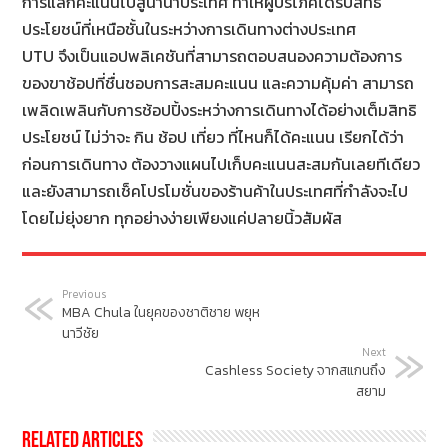
การแลกคะแนนไปสู่นานาประเทศ ทำให้ผู้บริโภคได้รับสิทธิ
ประโยชน์ที่เหนือชั้นในระหว่
างการเดินทางต่างประเทศ
UTU จึงเป็นแอปพลิเคชันที่
สามารถตอบสนองความต้
องการ
ของขาช้อปที่ชื่
นชอบการสะสมคะแนน และความคุ้มค่า สามารถ
เพลิดเพลินกับการช้อปปิ้
งระหว่างการเดินทางได้อย่างเต็
มสิทธิ
ประโยชน์ ไม่ว่าจะ กิน ช้อป เที่ยว ที่ไหนก็ได้คะแนน เรียกได้ว่า
ก่อนการเดินทาง ต้องวางแผนไปเก็บคะแนนสะสมกั
นเลยทีเดียว
และยังสามารถเช็คโปรโมชั่นของร้
านค้าในประเทศที่กำลังจะไป
โดยไม่ยุ่งยาก ทุกอย่างง่ายเพียงแค่ปลายนิ้วสั
มผัส
Previous
MBA Chula ในยุคของชาติชาย พยุห
นาวีชัย
Next
Cashless Society จากสแกนถึง
สยาม
Related Articles