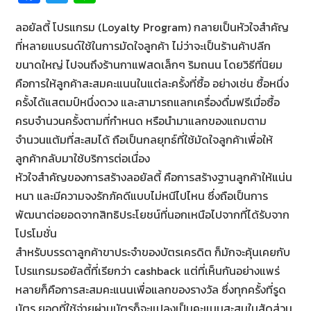
ce
wi
n
ลอยัลตี้ โปรแกรม (Loyalty Program) กลายเป็นหัวใจสำคัญ
b
tt
e
ที่
หลายแบรนด์ใช้ในการมัดใจลูกค้า ไม่ว่าจะเป็นร้านค้าปลี
ก
o
er
ขนาดใหญ่ ไปจนถึงร้านกาแฟสดเล็กๆ ริมถนน โดยวิธีที่นิยม
o
คือการให้ลูกค้
าสะสมคะแนนในแต่ละครั้งที่ซื้อ อย่างเช่น ซื้อหนึ่ง
k
ครั้งได้แสตมป์หนึ่
งดวง และสามารถแลกเครื่องดื่มฟรีเมื่
อซื้อ
ครบจำนวนครั้งตามที่กำหนด หรือนำมาแลกของแถมตาม
จำนวนแต้
มที่สะสมได้ ถือเป็นกลยุทธ์ที่ใช้มัดใจลูกค้
าเพื่อให้
ลูกค้ากลับมาใช้บริ
การต่อเนื่อง
หัวใจสำคัญของการสร้างลอยัลตี้ คือการสร้างฐานลูกค้าให้แน่น
หนา และมีความจงรักภัคดีแบบไม่หนี
ไปไหน ซึ่งถือเป็นการ
พัฒนาต่อยอดจากสิ
ทธิประโยชน์ที่นอกเหนือไปจากที่
ได้รับจาก
โปรโมชั่น
สำหรับบรรดาลูกค้าขาประจำของบั
ตรเครดิต ก็มักจะคุ้นเคยกับ
โปรแกรมรอยั
ลตี้ที่เรียกว่า cashback แต่ที่เห็นกันอย่างแพร่
หลายก็คื
อการสะสมคะแนนเพื่อแลกของรางวัล ซึ่งทุกครั้งที่รูด
บัตร ยอดที่ใช้จ่ายผ่านบัตรก็
จะแปลงเป็นคะแนนสะสมในสัดส่
วน