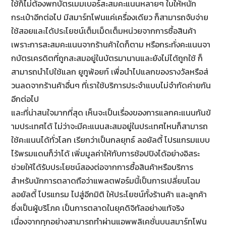
ใช้ก็ไม่ต้องพกบัตรเมมเบอร์
สะสมคะแนนหลายๆ ใบให้หนัก
กระเป๋าอีกต่อไป มีสมาร์ทโฟนแค่เครื่องเดียว ก็สามารถจับจ่าย
ใช้สอยและได้
ประโยชน์เต็มเม็ดเต็มหน่
วยจากการซื้อสินค้า
เพราะการสะสมคะแนนจากร้านค้
าใดก็ตาม หรือกระทั่งคะแนนจา
กบัตรเครดิ
ตที่ถูกสะสมอยู่ในบั
ตรมานานและยังไม่ได้ถูกใช้ ก็
สามารถนำไปใช้แลก ยูทูพ้อยท์ เพื่อนำไปแลกของรางวัลหรือส่
วนลดจากร้านค้าอื่นๆ ที่เราใช้บริการประจำแบบไม่จำกั
ดค่ายกัน
อีกต่อไป
และที่น่าสนใจมากที่สุด เห็นจะเป็นเรื่
องของการแลกคะแนนกันข้
ามประเทศได้ ไม่ว่าจะมีคะแนนสะสมอยู่
ในประเทศไหนก็สามารถ
ใช้คะแนนได้
ทั่วโลก เรียกว่าเป็นกลยุทธ์ ลอยัลตี้ โปรแกรมแบบ
ไร้พรมแดนก็ว่าได้ เพิ่มมูลค่าให้กับการช้อปปิงได้
อย่างอิสระ
ช่วยให้ได้รับประโยชน์สองต่
อจากการซื้อสินค้าหรือบริการ
สำหรับนักการตลาดถือว่าแพลตฟอร์
มนี้เป็นการเปลี่ยนโฉม
ลอยัลตี้ โปรแกรม ไปสู่อีกมิติ ให้ประโยชน์ทั้งร้านค้า และลูกค้า
ซึ่งเป็นผู้บริโภค เป็นการตลาดในยุคดิจิทัลอย่
างแท้จริง
เนื่องจากทุกอย่างสามารถทำผ่
านแอพพลิเคชั่นบนสมาร์ทโฟน