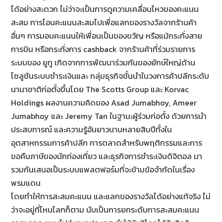
ได้
อย่างสะดวก ไม่ว่าจะเป็นการดูความเคลื่
อนไหวของคะแนน
สะสม การโอนคะแนนสะสมไปเพื่
อแลกของรางวัลจากร้านค้า
อื่นๆ การมอบคะแนนให้เพื่อนเป็นของขวั
ญ หรือแม้กระทั่งสาย
การบิน หรือกระทั่งการ cashback จากร้านค้าที่ร่วมรายการ
ระบบของ ยูทู เกิดจากการพัฒนาร่วมกันของยักษ์
ใหญ่ด้าน
โซลูชันระบบชำระเงินและ กลุ่มธุรกิจชั้นนำในวงการค้าปลี
กระดับ
นานาชาติก่อตั้งขึ้นโดย The Scotts Group และ Korvac
Holdings ผลงานความคิดของ Asad Jumabhoy, Ameer
Jumabhoy และ Jeremy Tan ในฐานะผู้ร่วมก่อตั้ง ด้วยการนำ
ประสบการณ์ และความรู้อันยาวนานหลายสิบปีทั้
งใน
อุตสาหกรรมการค้าปลีก การตลาดสำหรับพฤติ
กรรมและการ
ขอคืนภาษีของนักท่
องเที่ยว และธุรกิจการชำระเงินดิจิตอล มา
รวมกันเสนอเป็นระบบแพลตฟอร์
มที่จะข้ามข้อจำกัดในเรื่
อง
พรมแดน
โดยทำให้การสะสมคะแนน และแลกของรางวัลได้อย่างแท้จริง ไม่
ว่าจะอยู่ที่ไหนโลกก็ตาม นับเป็นการยกระดับการสะสมคะแนน