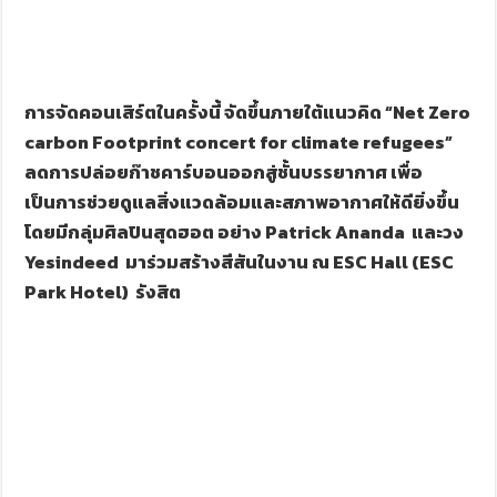
การจัดคอนเสิร์ตในครั้งนี้ จัดขึ้นภายใต้แนวคิด “
Net Zero
carbon Footprint concert for climate refugees”
ลดการปล่อยก๊าชคาร์บอนออกสู่ชั้นบรรยากาศ เพื่อ
เป็นการช่วยดูแลสิ่งแวดล้อมและสภาพอากาศให้ดียิ่งขึ้น
โดยมีกลุ่มศิลปินสุดฮอต อย่าง
Patrick Ananda
และวง
Yesindeed
มาร่วมสร้างสีสันในงาน ณ
ESC Hall (ESC
Park Hotel)
รังสิต