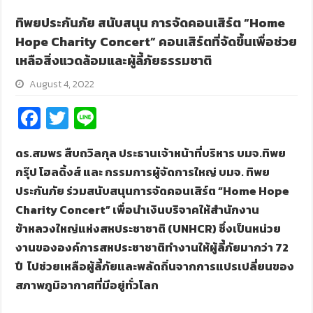
ทิพยประกันภัย สนับสนุน การจัดคอนเสิร์ต “Home
Hope Charity Concert” คอนเสิร์ตที่จัดขึ้นเพื่อช่วย
เหลือสิ่งแวดล้อมและผู้ลี้ภัยธรรมชาติ
August 4, 2022
Fa
T
Li
ce
wi
n
ดร.สมพร สืบถวิลกุล ประธานเจ้าหน้าที่บริหาร บมจ.ทิพย
b
tt
e
กรุ๊ป โฮลดิ้งส์ และ กรรมการผู้จัดการใหญ่ บมจ. ทิพย
o
er
ประกันภัย ร่วมสนับสนุนการจัดคอนเสิร์ต “
Home Hope
o
Charity Concert”
เพื่อนำเงินบริจาคให้สำนักงาน
k
ข้าหลวงใหญ่แห่งสหประชาชาติ (
UNHCR)
ซึ่งเป็นหน่วย
งานขององค์การสหประชาชาติทำงานให้ผู้ลี้ภัยมากว่า
72
ปี ไปช่วยเหลือผู้ลี้ภัยและพลัดถิ่นจากการแปรเปลี่ยนของ
สภาพภูมิอากาศที่มีอยู่ทั่วโลก