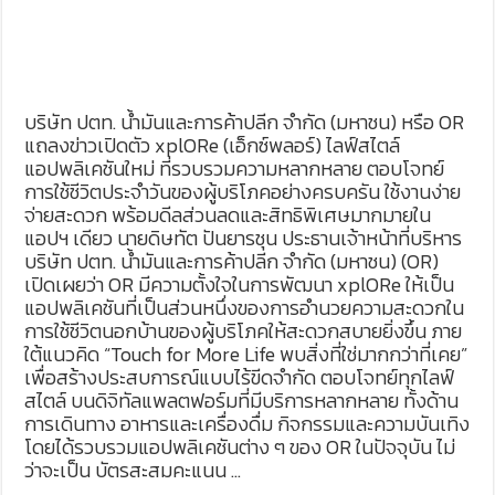
บริษัท ปตท. น้ำมันและการค้าปลีก จำกัด (มหาชน) หรือ OR
แถลงข่าวเปิดตัว xplORe (เอ็กซ์พลอร์) ไลฟ์สไตล์
แอปพลิเคชันใหม่ ที่รวบรวมความหลากหลาย ตอบโจทย์
การใช้ชีวิตประจำวันของผู้บริโภคอย่างครบครัน ใช้งานง่าย
จ่ายสะดวก พร้อมดีลส่วนลดและสิทธิพิเศษมากมายใน
แอปฯ เดียว นายดิษทัต ปันยารชุน ประธานเจ้าหน้าที่บริหาร
บริษัท ปตท. น้ำมันและการค้าปลีก จำกัด (มหาชน) (OR)
เปิดเผยว่า OR มีความตั้งใจในการพัฒนา xplORe ให้เป็น
แอปพลิเคชันที่เป็นส่วนหนึ่งของการอำนวยความสะดวกใน
การใช้ชีวิตนอกบ้านของผู้บริโภคให้สะดวกสบายยิ่งขึ้น ภาย
ใต้แนวคิด “Touch for More Life พบสิ่งที่ใช่มากกว่าที่เคย”
เพื่อสร้างประสบการณ์แบบไร้ขีดจำกัด ตอบโจทย์ทุกไลฟ์
สไตล์ บนดิจิทัลแพลตฟอร์มที่มีบริการหลากหลาย ทั้งด้าน
การเดินทาง อาหารและเครื่องดื่ม กิจกรรมและความบันเทิง
โดยได้รวบรวมแอปพลิเคชันต่าง ๆ ของ OR ในปัจจุบัน ไม่
ว่าจะเป็น บัตรสะสมคะแนน …