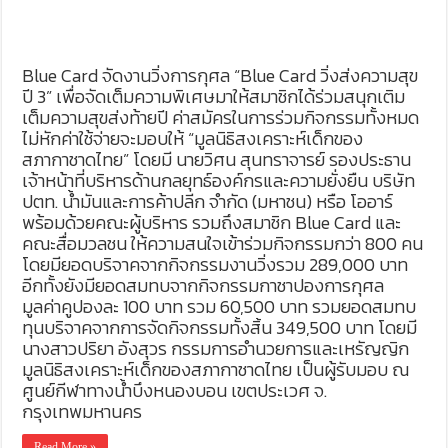
Blue Card จัดงานวิ่งการกุศล “Blue Card วิ่งส่งความสุข
ปี 3” เพื่อจัดเต็มความพิเศษมาให้สมาชิกได้ร่วมสนุกเติม
เต็มความสุขส่งท้ายปี ค่าสมัครในการร่วมกิจกรรมทั้งหมด
ไม่หักค่าใช้จ่ายจะมอบให้ “มูลนิธิสงเคราะห์เด็กของ
สภากาชาดไทย” โดยมี นายวิศน สุนทราจารย์ รองประธาน
เจ้าหน้าที่บริหารด้านกลยุทธ์องค์กรและความยั่งยืน บริษัท
ปตท. น้ำมันและการค้าปลีก จำกัด (มหาชน) หรือ โออาร์
พร้อมด้วยคณะผู้บริหาร รวมถึงสมาชิก Blue Card และ
คณะสื่อมวลชน ให้ความสนใจเข้าร่วมกิจกรรมกว่า 800 คน
โดยมียอดบริจาคจากกิจกรรมงานวิ่งรวม 289,000 บาท
อีกทั้งยังมียอดสมทบจากกิจกรรมกาชาปองการกุศล
มูลค่าคูปองละ 100 บาท รวม 60,500 บาท รวมยอดสมทบ
ทุนบริจาคจากการจัดกิจกรรมทั้งสิ้น 349,500 บาท โดยมี
นางสาวปริยา อังสุวร กรรมการอำนวยการและเหรัญญิก
มูลนิธิสงเคราะห์เด็กของสภากาชาดไทย เป็นผู้รับมอบ ณ
ศูนย์กีฬาทางน้ำบึงหนองบอน เขตประเวศ จ.
กรุงเทพมหานคร
Read More »