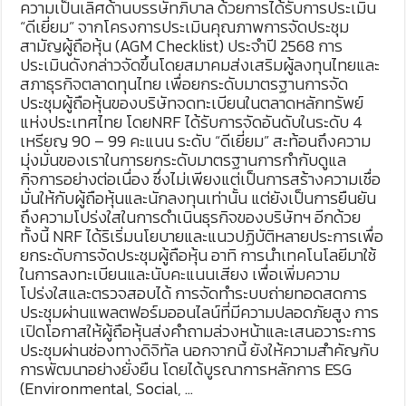
ความเป็นเลิศด้านบรรษัทภิบาล ด้วยการได้รับการประเมิน
“ดีเยี่ยม” จากโครงการประเมินคุณภาพการจัดประชุม
สามัญผู้ถือหุ้น (AGM Checklist) ประจำปี 2568 การ
ประเมินดังกล่าวจัดขึ้นโดยสมาคมส่งเสริมผู้ลงทุนไทยและ
สภาธุรกิจตลาดทุนไทย เพื่อยกระดับมาตรฐานการจัด
ประชุมผู้ถือหุ้นของบริษัทจดทะเบียนในตลาดหลักทรัพย์
แห่งประเทศไทย โดยNRF ได้รับการจัดอันดับในระดับ 4
เหรียญ 90 – 99 คะแนน ระดับ “ดีเยี่ยม” สะท้อนถึงความ
มุ่งมั่นของเราในการยกระดับมาตรฐานการกำกับดูแล
กิจการอย่างต่อเนื่อง ซึ่งไม่เพียงแต่เป็นการสร้างความเชื่อ
มั่นให้กับผู้ถือหุ้นและนักลงทุนเท่านั้น แต่ยังเป็นการยืนยัน
ถึงความโปร่งใสในการดำเนินธุรกิจของบริษัทฯ อีกด้วย
ทั้งนี้ NRF ได้ริเริ่มนโยบายและแนวปฏิบัติหลายประการเพื่อ
ยกระดับการจัดประชุมผู้ถือหุ้น อาทิ การนำเทคโนโลยีมาใช้
ในการลงทะเบียนและนับคะแนนเสียง เพื่อเพิ่มความ
โปร่งใสและตรวจสอบได้ การจัดทำระบบถ่ายทอดสดการ
ประชุมผ่านแพลตฟอร์มออนไลน์ที่มีความปลอดภัยสูง การ
เปิดโอกาสให้ผู้ถือหุ้นส่งคำถามล่วงหน้าและเสนอวาระการ
ประชุมผ่านช่องทางดิจิทัล นอกจากนี้ ยังให้ความสำคัญกับ
การพัฒนาอย่างยั่งยืน โดยได้บูรณาการหลักการ ESG
(Environmental, Social, …