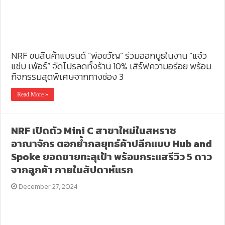
NRF ขนสินค้าแบรนด์ “พ่อขวัญ” ร่วมออกบูธในงาน “แจ๋ว
แซ่บ เฟ่อร์” จัดโปรลดทั้งร้าน 10% เสิร์ฟความอร่อย พร้อม
กิจกรรมสุดพิเศษจากทางช่อง 3
Read More »
NRF เปิดตัว Mini C สาขาใหม่ในสหราช
อาณาจักร ตอกย้ำกลยุทธ์ค้าปลีกแบบ Hub and
Spoke ยอดขายทะลุเป้า พร้อมกระแสรีวิว 5 ดาว
จากลูกค้า ภายในสัปดาห์แรก
December 27, 2024