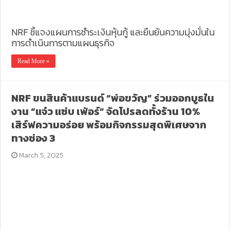
NRF ชี้แจงแผนการชำระเงินหุ้นกู้ และยืนยันความมุ่งมั่นใน
การดำเนินการตามแผนธุรกิจ
Read More »
NRF ขนสินค้าแบรนด์ “พ่อขวัญ” ร่วมออกบูธใน
งาน “แจ๋ว แซ่บ เฟ่อร์” จัดโปรลดทั้งร้าน 10%
เสิร์ฟความอร่อย พร้อมกิจกรรมสุดพิเศษจาก
ทางช่อง 3
March 5, 2025