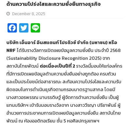
ด้านความโปร่งใสและความยั่งยืนทางธุรกิจ
December 8, 2025
Fa
T
Li
ce
wi
n
บริษัท เอ็นอาร์ อินสแตนท์ โปรดิวซ์ จำกัด (มหาชน) หรือ
b
tt
e
NRF
ได้รับรางวัลการเปิดเผยข้อมูลความยั่งยืน ประจำปี 2568
o
er
(Sustainability Disclosure Recognition 2025) จาก
o
สถาบันไทยพัฒน์
ต่อเนื่องเป็นปีที่
2
รางวัลนี้มอบให้แก่องค์กร
k
ที่มีการเปิดเผยข้อมูลด้านความยั่งยืนอย่างถูกต้อง ครบถ้วน
และเป็นประโยชน์ต่อสาธารณะ สะท้อนความโปร่งใสและความรับ
ผิดชอบในการดำเนินธุรกิจตามกรอบมาตรฐานสากล โดยมี
นางสาวอรพรรณ มาบรรดิษฐ์ ผู้จัดการด้านความยั่งยืน เป็นผู้
แทนบริษัทฯ เข้ารับมอบรางวัลจาก นางสาววีรญา ปรียาพันธ์ ผู้
อำนวยการประชาคมการเปิดเผยข้อมูลความยั่งยืน สถาบันไทย
พัฒน์ ณ ห้องออดิทอเรียม ชั้น 5 หอศิลปกรุงเทพฯ