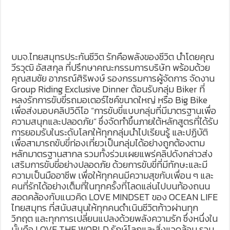
บมจ.ไทยสมุทรประกันชีวิต รักคือพลังของชีวิต นำโดยคุณ
วีรวุฒิ อัสสกุล ที่ปรึกษาคณะกรรมการบริษัท พร้อมด้วย
คุณสมชัย อาภรณ์ศิริพงษ์ รองกรรมการผู้จัดการ จัดงาน
Group Riding Exclusive Dinner ต้อนรับกลุ่ม Biker ที่
หลงรักการขับขี่รถมอเตอร์ไซค์ขนาดใหญ่ หรือ Big Bike
เพื่อส่งมอบคลิปวิดีโอ “การขับขี่แบบกลุ่มที่มีมาตรฐานเพื่อ
ความสนุกและปลอดภัย” ซึ่งจัดทำขึ้นภายใต้หลักสูตรที่ได้รับ
การยอมรับในระดับโลกให้ทุกกลุ่มนำไปเรียนรู้ และปฏิบัติ
เพื่อสามารถขับขี่ท่องเที่ยวเป็นกลุ่มได้อย่างถูกต้องตาม
หลักมาตรฐานสากล รวมทั้งร่วมเผยแพร่คลิปดังกล่าวส่ง
เสริมการขับขี่อย่างปลอดภัย ด้วยการขับขี่ที่มีทักษะและมี
ความเป็นมืออาชีพ เพื่อให้ทุกคนมีความสุขกับเพื่อน ๆ และ
คนที่รักได้อย่างเต็มที่ในทุกครั้งที่โลดแล่นไปบนท้องถนน
สอดคล้องกับแนวคิด LOVE MINDSET ของ OCEAN LIFE
ไทยสมุทร ที่สนับสนุนให้ทุกคนดำเนินชีวิตก้าวผ่านทุก
วิกฤต และทุกการเปลี่ยนแปลงด้วยพลังความรัก ซึ่งหนึ่งใน
นั้นคือ LOVE THE WORLD รักษ์โลกและสิ่งแวดล้อม รวม