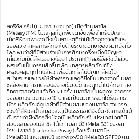
ลอรีอัล กรุ๊ป (L’Oréal Groupe) เปิดตัวเมลาซิล
(MelasylTM) โมเลกุลที่ถูกพัฒนาขึ้นเพื่อสำหรับปัญหา
เม็ดสีผิวเฉพาะจุด ซึ่งเป็นสาเหตุที่ทำให้เกิดจุดด่างดำและ
รอยสิว จากผลการศึกษาในด้านระบาดวิทยาของผิวหนังทั่ว
โลก พบว่าผู้ที่มีส่วนร่วมในการศึกษาครึ่งหนึ่งมีปัญหา
เกี่ยวกับเม็ดสีผิวอย่างน้อย 1 ประเภท[1] ลอรีอัลจึงนำส่วน
ผสมอันเป็นกรรมสิทธิ์มาพัฒนาสูตรผลิตภัณฑ์ซึ่ง
ครอบคลุมทุกโทนสีผิว เพื่อจัดการกับปัญหาสีผิวไม่
สม่ำเสมอและช่วยให้ผิวพรรณแลดูดียิ่งขึ้น นอกจากนี้ เมลา
ซิลยังผ่านการทดสอบอย่างเข้มงวด และถูกนำไปศึกษาทาง
วิทยาศาสตร์มาแล้วถึง 121 ครั้ง เมลาซิลเป็นผลงานจากการ
วิจัยอย่างยาวนานถึง 18 ปี และเป็นนวัตกรรมที่ได้รับสิทธิ
บัตร ผลิตภัณฑ์ดูแลผิวที่มีส่วนผสมของเมลาซิล สามารถ
ช่วยให้สีผิวสม่ำเสมอและดูเป็นธรรมชาติยิ่งขึ้น จัดการได้แม้
กับรอยดำฝังลึก* ซึ่งปัจจุบันผลิตภัณฑ์ในประเทศไทยที่มี
ส่วนผสมของเมลาซิล ได้แก่ เมลา บี3 (​​Mela B3) ของลา
โรช-โพเซย์ (La Roche Posay) ทั้งเซรั่มเมลาบี3
(MelaB3) และเมลาบี3 เอสพีเอฟ30 (MelaB3 SPF30) ใน