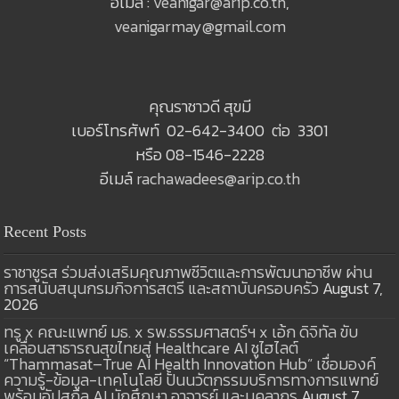
อีเมล์ :
veanigar@arip.co.th
,
veanigarmay@gmail.com
คุณราชาวดี สุขมี
เบอร์โทรศัพท์ 02-642-3400 ต่อ 3301
หรือ 08-1546-2228
อีเมล์
rachawadees@arip.co.th
Recent Posts
ราชาชูรส ร่วมส่งเสริมคุณภาพชีวิตและการพัฒนาอาชีพ ผ่าน
การสนับสนุนกรมกิจการสตรี และสถาบันครอบครัว
August 7,
2026
ทรู x คณะแพทย์ มธ. x รพ.ธรรมศาสตร์ฯ x เอ้ก ดิจิทัล ขับ
เคลื่อนสาธารณสุขไทยสู่ Healthcare AI ชูไฮไลต์
“Thammasat–True AI Health Innovation Hub” เชื่อมองค์
ความรู้-ข้อมูล-เทคโนโลยี ปั้นนวัตกรรมบริการทางการแพทย์
พร้อมอัปสกิล AI นักศึกษา อาจารย์ และบุคลากร
August 7,