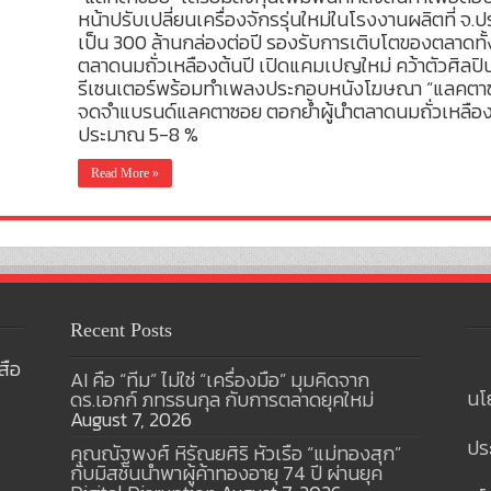
หน้าปรับเปลี่ยนเครื่องจักรรุ่นใหม่ในโรงงานผลิตที่ จ.ป
เป็น 300 ล้านกล่องต่อปี รองรับการเติบโตของตลาดทั
ตลาดนมถั่วเหลืองต้นปี เปิดแคมเปญใหม่ คว้าตัวศิลปิ
รีเซนเตอร์พร้อมทำเพลงประกอบหนังโฆษณา “แลคตาซอย 
จดจำแบรนด์แลคตาซอย ตอกย้ำผู้นำตลาดนมถั่วเหลืองขอ
ประมาณ 5-8 %
Read More »
Recent Posts
สือ
AI คือ “ทีม” ไม่ใช่ “เครื่องมือ” มุมคิดจาก
นโ
ดร.เอกก์ ภทรธนกุล กับการตลาดยุคใหม่
August 7, 2026
ปร
คุณณัฐพงศ์ หิรัณยศิริ หัวเรือ “แม่ทองสุก”
กับมิสชันนำพาผู้ค้าทองอายุ 74 ปี ผ่านยุค