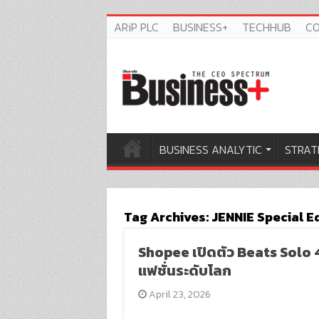
ARiP PLC
BUSINESS+
TECHHUB
C
BUSINESS ANALYTIC
STRAT
Tag Archives:
JENNIE Special Ed
Shopee เปิดตัว Beats Solo 
แฟชั่นระดับโลก
April 23, 2026