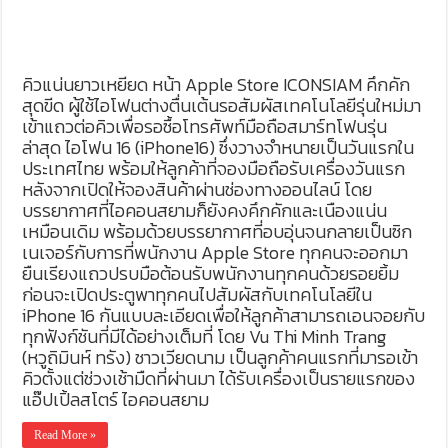
คิวแน่นยาวเหยียด หน้า Apple Store ICONSIAM คึกคัก
สุดขีด ผู้ใช้ไอโฟนต่างตื่นเต้นรอสัมผัสเทคโนโลยีรุ่นใหม่มา
เข้าแถวต่อคิวเพื่อรอซื้อโทรศัพท์มือถือสมาร์ทโฟนรุ่น
ล่าสุด ไอโฟน 16 (iPhone16) ซึ่งวางจำหนายเป็นวันแรกใน
ประเทศไทย พร้อมให้ลูกค้าที่จองมือถือรับเครื่องวันแรก
หลังจากเปิดให้จองสินค้าผ่านช่องทางออนไลน์ โดย
บรรยากาศที่ไอคอนสยามก็ยังคงคึกคักและเนืองแน่น
เหมือนเดิม พร้อมด้วยบรรยากาศที่อบอุ่นจนกลายเป็นซิก
เนเจอร์กับการที่พนักงาน Apple Store ทุกคนจะออกมา
ยืนเรียงแถวปรบมือต้อนรับพนักงานทุกคนด้วยรอยยิ้ม
ก่อนจะเปิดประตูพาทุกคนไปสัมผัสกับเทคโนโลยีใน
iPhone 16 กันแบบละเอียดเพื่อให้ลูกค้าสามารถเอนจอยกับ
ทุกฟังก์ชันที่มีได้อย่างเต็มที่ โดย Vu Thi Minh Trang
(หวูถิมินห์ ทรัง) ชาวเวียดนาม เป็นลูกค้าคนแรกที่มารอเข้า
คิวตั้งแต่ช่วงเช้ามืดที่ผ่านมา ได้รับเครื่องเป็นรายแรกของ
แอ๊ปเปิ้ลสโตร์ ไอคอนสยาม
Read More »