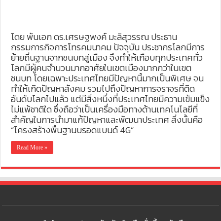
โดย พันเอก ดร.เศรษฐพงค์ มะลิสุวรรณ ประธาน
กรรมการกิจการโทรคมนาคม ปัจจุบัน ประชากรโลกมีการ
ย้ายถิ่นฐานจากชนบทสู่เมือง จึงทำให้เกือบทุกประเทศทั่ว
โลกมีผู้คนจำนวนมากอาศัยในเขตเมืองมากกว่าในเขต
ชนบท โดยเฉพาะประเทศไทยมีปัญหานี้มากเป็นพิเศษ จน
ทำให้เกิดปัญหาสังคม รวมไปถึงปัญหาการจราจรที่ติด
อันดับโลกไปแล้ว แต่มีสิ่งหนึ่งที่ประเทศไทยมีความเข้มแข็ง
ไม่แพ้ชาติใด ซึ่งถือว่าเป็นเครื่องมือทางด้านเทคโนโลยีที่
สำคัญในการนำมาแก้ปัญหาและพัฒนาประเทศ สิ่งนั้นคือ
“โครงสร้างพื้นฐานบรอดแบนด์ 4G”
Read More »