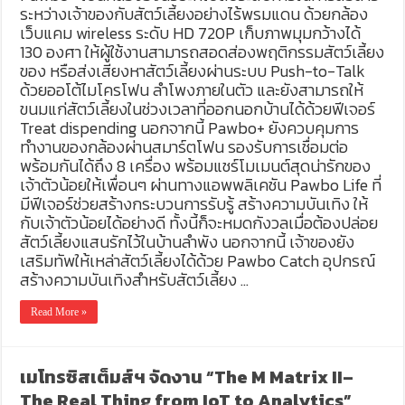
ระหว่างเจ้าของกับสัตว์เลี้ยงอย่างไร้พรมแดน ด้วยกล้อง
เว็บแคม wireless ระดับ HD 720P เก็บภาพมุมกว้างได้
130 องศา ให้ผู้ใช้งานสามารถสอดส่องพฤติกรรมสัตว์เลี้ยง
ของ หรือส่งเสียงหาสัตว์เลี้ยงผ่านระบบ Push-to-Talk
ด้วยออโต้ไมโครโฟน ลำโพงภายในตัว และยังสามารถให้
ขนมแก่สัตว์เลี้ยงในช่วงเวลาที่ออกนอกบ้านได้ด้วยฟีเจอร์
Treat dispending นอกจากนี้ Pawbo+ ยังควบคุมการ
ทำงานของกล้องผ่านสมาร์ตโฟน รองรับการเชื่อมต่อ
พร้อมกันได้ถึง 8 เครื่อง พร้อมแชร์โมเมนต์สุดน่ารักของ
เจ้าตัวน้อยให้เพื่อนๆ ผ่านทางแอพพลิเคชัน Pawbo Life ที่
มีฟีเจอร์ช่วยสร้างกระบวนการรับรู้ สร้างความบันเทิง ให้
กับเจ้าตัวน้อยได้อย่างดี ทั้งนี้ก็จะหมดกังวลเมื่อต้องปล่อย
สัตว์เลี้ยงแสนรักไว้ในบ้านลำพัง นอกจากนี้ เจ้าของยัง
เสริมทัพให้เหล่าสัตว์เลี้ยงได้ด้วย Pawbo Catch อุปกรณ์
สร้างความบันเทิงสำหรับสัตว์เลี้ยง …
Read More »
เมโทรซิสเต็มส์ฯ จัดงาน “The M Matrix II–
The Real Thing from IoT to Analytics”