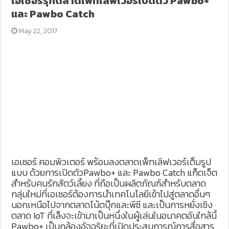
เอเซอร์รุกตลาดเพ็ทเลิฟเวอร์เปิดตัว Pawbo+
และ Pawbo Catch
May 22, 2017
เอเซอร์ คอมพิวเตอร์ พร้อมลงตลาดเพ็ทเลิฟเวอร์เต็มรูป
แบบ ด้วยการเปิดตัวPawbo+ และ Pawbo Catch แก็ดเจ็ต
สำหรับคนรักสัตว์เลี้ยง ที่ถือเป็นผลิตภัณฑ์สำหรับตลาด
กลุ่มใหม่ที่เอเซอร์ต้องการนำเทคโนโลยีเข้าไปสู่ตลาดอื่นๆ
นอกเหนือไปจากตลาดโน้ตบุ๊กและพีซี และเป็นการหยั่งเชิง
ตลาด IoT ที่เล็งจะเข้ามาเป็นหนึ่งในผู้เล่นในอนาคตอันใกล้นี้
Pawbo+ เป็นกล้องอัจฉริยะที่เปิดประสบการณ์การสื่อสาร