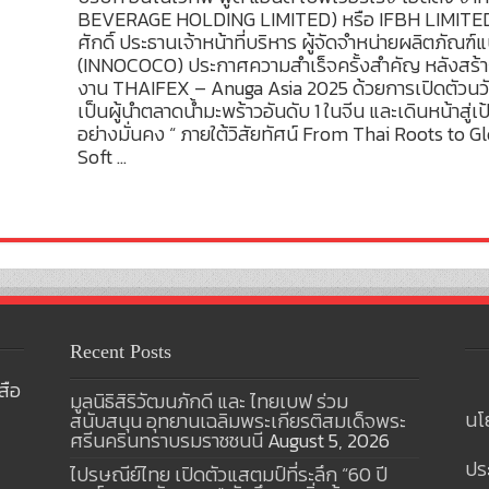
BEVERAGE HOLDING LIMITED) หรือ IFBH LIMITED
ศักดิ์ ประธานเจ้าหน้าที่บริหาร ผู้จัดจำหน่ายผลิตภัณฑ์
(INNOCOCO) ประกาศความสำเร็จครั้งสำคัญ หลังสร้า
งาน THAIFEX – Anuga Asia 2025 ด้วยการเปิดตัวนว
เป็นผู้นำตลาดน้ำมะพร้าวอันดับ 1 ในจีน และเดินหน้าสู
อย่างมั่นคง “ ภายใต้วิสัยทัศน์ From Thai Roots to G
Soft …
Recent Posts
สือ
มูลนิธิสิริวัฒนภักดี และ ไทยเบฟ ร่วม
นโ
สนับสนุน อุทยานเฉลิมพระเกียรติสมเด็จพระ
ศรีนครินทราบรมราชชนนี
August 5, 2026
ปร
ไปรษณีย์ไทย เปิดตัวแสตมป์ที่ระลึก “60 ปี