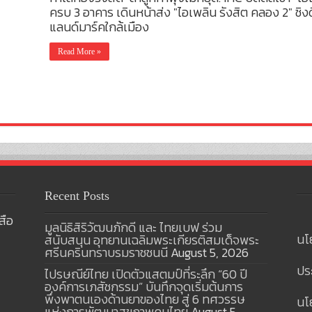
ครบ 3 อาคาร เดินหน้าส่ง "ไอเพลิน รังสิต คลอง 2" ช
แลนด์มาร์คใกล้เมือง
Read More »
Recent Posts
สือ
มูลนิธิสิริวัฒนภักดี และ ไทยเบฟ ร่วม
นโ
สนับสนุน อุทยานเฉลิมพระเกียรติสมเด็จพระ
ศรีนครินทราบรมราชชนนี
August 5, 2026
ปร
ไปรษณีย์ไทย เปิดตัวแสตมป์ที่ระลึก “60 ปี
องค์การเภสัชกรรม” บันทึกจุดเริ่มต้นการ
พึ่งพาตนเองด้านยาของไทย สู่ 6 ทศวรรษ
นโย
แห่งการพัฒนาสุขภาพคนไทย
August 5,