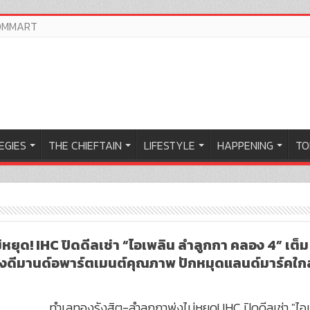
OMMART
EGIES
THE CHIEFTAIN
LIFESTYLE
HAPPENING
TO
่หยุด! IHC ปิดดีลเช่า “ไอเพลิน ลำลูกกา คลอง 4” เต็
 ชิงดีมานด์อพาร์ตเมนต์คุณภาพ ปักหมุดแลนด์มาร์คใกล
ทำเลทองรังสิต-ลำลูกกาพุ่งไม่หยุด! IHC ปิดดีลเช่า "ไ