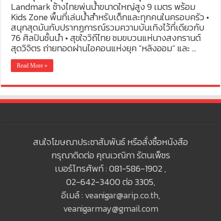
Landmark ช้างไทยพ่นน้ำขนาดใหญ่สูง 9 เมตร พร้อม
Kids Zone พื้นที่เล่นน้ำสำหรับเด็กและทุกคนในครอบครัว •
สนุกสุดมันกับปรากฏการณ์รวมความบันเทิงไว้ที่เดียวกับ
76 ศิลปินชั้นนำ • สุขใจวิถีไทย ชมขบวนแห่นางสงกรานต์
สุดวิจิตร ถ่ายทอดผ่านไอคอนแห่งยุค “หลิงออม” และ …
Read More »
สนใจโฆษณาประชาสัมพันธ์ หรือสั่งซื้อหนังสือ
กรุณาติดต่อ คุณเวณิกา รัตนเพ็ชร
เบอร์โทรศัพท์ : 081-586-1902 ,
02-642-3400 ต่อ 3305,
อีเมล์ :
veanigar@arip.co.th
,
veanigarmay@gmail.com