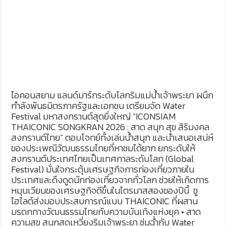
ไอคอนสยาม แลนด์มาร์กระดับโลกริมแม่น้ำเจ้าพระยา ผนึก
กำลังพันธมิตรภาครัฐและเอกชน เตรียมจัด Water
Festival มหาสงกรานต์สุดยิ่งใหญ่ “ICONSIAM
THAICONIC SONGKRAN 2026 : สาด สนุก สุข สิริมงคล
สงกรานต์ไทย” ตอบโจทย์ทั้งเล่นน้ำสนุก และนำเสนอเสน่ห์
ของประเพณีวัฒนธรรมไทยที่หาชมได้ยาก ยกระดับให้
สงกรานต์ประเทศไทยเป็นเทศกาลระดับโลก (Global
Festival) มั่นใจกระตุ้นเศรษฐกิจการท่องเที่ยวภายใน
ประเทศและดึงดูดนักท่องเที่ยวจากทั่วโลก ช่วยให้เกิดการ
หมุนเวียนของเศรษฐกิจดีขึ้นในไตรมาสสองของปีนี้ ชู
ไฮไลต์ส่งมอบประสบการณ์แบบ THAICONIC ที่ผสาน
มรดกทางวัฒนธรรมไทยกับความบันเทิงแห่งยุค • สาด
ความสุข สนุกสุดเหวี่ยงริมเจ้าพระยา ชุ่มฉ่ำกับ Water