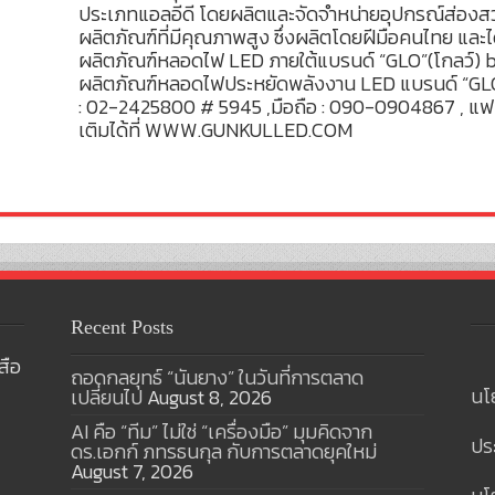
ประเภทแอลอีดี โดยผลิตและจัดจำหน่ายอุปกรณ์ส่องสว่
ผลิตภัณฑ์ที่มีคุณภาพสูง ซึ่งผลิตโดยฝีมือคนไทย และไ
ผลิตภัณฑ์หลอดไฟ LED ภายใต้แบรนด์ “GLO”(โกลว์) by 
ผลิตภัณฑ์หลอดไฟประหยัดพลังงาน LED แบรนด์ “GLO”(
: 02-2425800 # 5945 ,มือถือ : 090-0904867 , แฟกซ
เติมได้ที่ WWW.GUNKULLED.COM
Recent Posts
สือ
ถอดกลยุทธ์ “นันยาง” ในวันที่การตลาด
นโ
เปลี่ยนไป
August 8, 2026
AI คือ “ทีม” ไม่ใช่ “เครื่องมือ” มุมคิดจาก
ปร
ดร.เอกก์ ภทรธนกุล กับการตลาดยุคใหม่
August 7, 2026