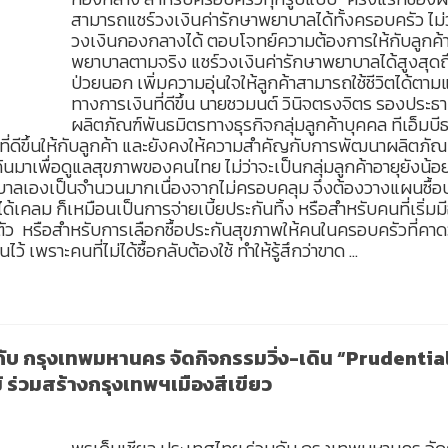
สามารถแชร์วงเงินค่ารักษาพยาบาลได้ทั้งครอบครัว ไม
วงเงินกองกลางได้ ตอบโจทย์ความต้องการให้กับลูกค้า
พยาบาลตามจริง แชร์วงเงินค่ารักษาพยาบาลได้สูงสุดถึง
ป่วยนอก เพิ่มความอุ่นใจให้ลูกค้าสามารถใช้ชีวิตได้ตาม
ทางการเงินที่ดีขึ้น นายชวมนต์ วินิจตรงจิตร รองประธาน
ผลิตภัณฑ์พันธมิตรทางธุรกิจกลุ่มลูกค้าบุคคล ทีเอ็มบี
นที่ดีขึ้นให้กับลูกค้า และยังคงให้ความสำคัญกับการพัฒนาผลิตภั
้นมาเพื่อดูแลสุขภาพของคนไทย ไม่ว่าจะเป็นกลุ่มลูกค้าอายุยังน้
ยาบาลเองเป็นจำนวนมากเนื่องจากไม่ครอบคลุม จึงต้องวางแผนซื้อ
ด้เคลม ก็เหมือนเป็นการจ่ายเบี้ยประกันทิ้ง หรือสำหรับคนที่เริ่มมีอาย
ัว หรือสำหรับการเลือกซื้อประกันสุขภาพให้คนในครอบครัวที่คาดว่าจะ
้ เพราะคนที่ไม่ได้ซื้อกลับต้องใช้ ทำให้รู้สึกว่าขาด …
กับ กรุงเทพมหานคร จัดกิจกรรมวิ่ง-เดิน “Prudenti
ร่วมสร้างกรุงเทพฯเมืองสีเขียว