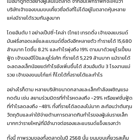
เมื่อมาดูที่ตัวอย่างผู้เล่นในตลาด จากอินโฟกราฟิกจะเห็นว่า
บริษัทเจ้าของขนมขบเคี้ยวชื่อดังที่ไม่ได้อยู่ในตลาดหุ้นหลาย
แห่งมีรายได้รวมกันสูงมาก
โดยอันดับ 1 อย่างเป๊ปซี่-โคล่า (ไทย) เทรดดิ้ง เจ้าของแบรนด์
มันฝรั่งทอดเลย์และแบรนด์ชื่อดังอีกหลายตัว ทำรายได้ 15,680
ล้านบาท โตขึ้น 8.2% และกำไรพุ่งถึง 19% ตามมาด้วยยูโรเปี้ยน
ฟู้ด เจ้าของปีโป้และยูโร่เค้ก ที่รายได้ 5,229 ล้านบาท แม้รายได้
จะลดลงเล็กน้อยแต่กำไรยังเพิ่มขึ้นได้ ส่วนอันดับ 3 โรงงานแม่
รวย เจ้าของขนมโก๋แก่ ก็โตได้ทั้งรายได้และกำไร
อย่างไรก็ตาม หลายบริษัทขนาดกลางและเล็กกำลังเผชิญแรง
กดดัน เช่น สยามร่วมมิตรที่กำไรหดลงถึง -29% หรือแฟชั่นฟู้ด
ที่กำไรลดลงถึง -48% ทั้งที่รายได้ลดลงไม่มาก สะท้อนว่าต้นทุน
วัตถุดิบและค่าใช้จ่ายด้านการตลาดกินกำไรของผู้เล่นรายเล็ก
มากกว่ารายใหญ่ที่มีอำนาจต่อรองและแบรนด์แข็งแรงกว่า
ทั้งนี้ ภาพรวมของทั้งตลาดในปี 2568 นั้น ขนมขบเคี้ยวรสเค็ม