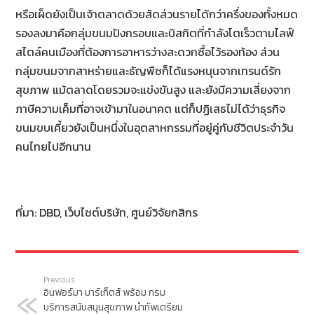
หรือเผ็ดยังเป็นเจ้าตลาดด้วยสัดส่วนรายได้กว่าครึ่งของทั้งหมด
รองลงมาคือกลุ่มขนมปังกรอบและบิสกิตที่กำลังโตเร็วตามไลฟ์
สไตล์คนเมืองที่ต้องการอาหารว่างสะดวกซื้อไว้รองท้อง ส่วน
กลุ่มขนมจากสาหร่ายและธัญพืชก็ได้แรงหนุนจากเทรนด์รัก
สุขภาพ แม้ตลาดโดยรวมจะแข่งขันสูง และยังมีความเสี่ยงจาก
ภาษีความเค็มที่อาจเข้ามาในอนาคต แต่ก็ปฏิเสธไม่ได้ว่าธุรกิจ
ขนมขบเคี้ยวยังเป็นหนึ่งในอุตสาหกรรมที่อยู่คู่กับชีวิตประจำวัน
คนไทยไปอีกนาน
ที่มา: DBD, เว็บไซต์บริษัท, ศูนย์วิจัยกสิกร
Previous
อินฟอร์มา มาร์เก็ตส์ พร้อม กรม
บริการสนับสนุนสุขภาพ นำทัพเตรียม