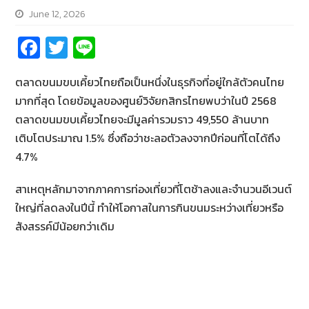
June 12, 2026
Fa
T
Li
ce
wi
n
ตลาดขนมขบเคี้ยวไทยถือเป็นหนึ่งในธุรกิจที่อยู่ใกล้ตัวคนไทย
b
tt
e
มากที่สุด โดยข้อมูลของศูนย์วิจัยกสิกรไทยพบว่าในปี 2568
o
er
ตลาดขนมขบเคี้ยวไทยจะมีมูลค่ารวมราว 49,550 ล้านบาท
o
เติบโตประมาณ 1.5% ซึ่งถือว่าชะลอตัวลงจากปีก่อนที่โตได้ถึง
k
4.7%
สาเหตุหลักมาจากภาคการท่องเที่ยวที่โตช้าลงและจำนวนอีเวนต์
ใหญ่ที่ลดลงในปีนี้ ทำให้โอกาสในการกินขนมระหว่างเที่ยวหรือ
สังสรรค์มีน้อยกว่าเดิม