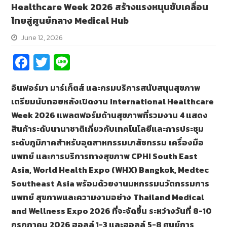
Healthcare Week 2026 สร้างแรงหนุนขับเคลื่อน
ไทยสู่ศูนย์กลาง Medical Hub
June 12, 2026
Fa
T
Li
ce
wi
n
อินฟอร์มา
มาร์เก็ตส์
และกรมบริการสนับสนุนสุขภาพ
b
tt
e
เตรียมนับถอยหลังเปิดงาน
International Healthcare
o
er
Week 2026
แพลตฟอร์มด้านสุขภาพที่รวมงาน
4
แสดง
o
สินค้าระดับนานาชาติเกี่ยวกับเทคโนโลยีและการประชุม
k
ระดับภูมิภาคสำหรับอุตสาหกรรมเภสัชกรรม
เครื่องมือ
แพทย์
และการบริการทางสุขภาพ
CPHI South East
Asia, World Health Expo (WHX) Bangkok, Medtec
Southeast Asia
พร้อมด้วยงานมหกรรมนวัตกรรมการ
แพทย์
สุขภาพและความงามอย่าง
Thailand Medical
and Wellness Expo 2026
ที่จะจัดขึ้น
ระหว่างวันที่
8-10
กรกฎาคม
2026
ฮอลล์
1-3
และฮอลล์
5-8
ศูนย์การ