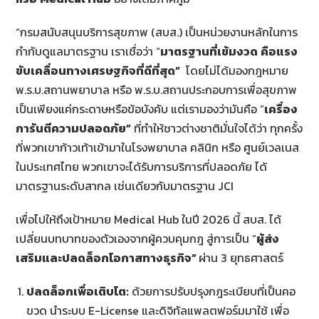
“กรมสนับสนุนบริการสุขภาพ (สบส.) เป็นหน่วยงานหลักในการ
กำกับดูแลมาตรฐาน เราเชื่อว่า “
มาตรฐานที่เข้มงวด
คือแรง
ขับเคลื่อนทางเศรษฐกิจที่ดีที่สุด
”
โดยไม่ได้มองกฎหมาย
พ.ร.บ.สถานพยาบาล หรือ พ.ร.บ.สถานประกอบการเพื่อสุขภาพ
เป็นเพียงแค่กระดาษหรือข้อบังคับ แต่เรามองว่ามันคือ “
เครื่อง
การันตีความปลอดภัย”
ที่ทำให้ชาวต่างชาติมั่นใจได้ว่า ทุกครั้ง
ที่พวกเขาก้าวเท้าเข้ามาในโรงพยาบาล คลินิก หรือ ศูนย์เวลเนส
ในประเทศไทย พวกเขาจะได้รับการบริการที่ปลอดภัย ได้
มาตรฐานระดับสากล เช่นเดียวกับมาตรฐาน JCI
เพื่อไปให้ถึงเป้าหมาย Medical Hub ในปี 2026 นี้ สบส. ได้
เปลี่ยนบทบาทของตัวเองจากผู้ควบคุมกฎ สู่การเป็น “
ผู้ส่ง
เสริมและปลดล็อกโอกาสทางธุรกิจ
”
ผ่าน 3 ยุทธศาสตร์
ปลดล็อกเพื่อเติบโต
:
ด้วยการปรับปรุงกฎระเบียบที่เป็นคอ
ขวด นำระบบ E-License และดิจิทัลแพลตฟอร์มมาใช้ เพื่อ