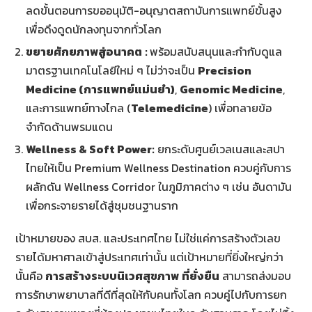
ลดขั้นตอนการขออนุมัติ-อนุญาตสถาบันการแพทย์ขั้นสูง
เพื่อดึงดูดนักลงทุนจากทั่วโลก
ขยายศักยภาพสู่อนาคต
:
พร้อมสนับสนุนและกำกับดูแล
มาตรฐานเทคโนโลยีใหม่ ๆ ไม่ว่าจะเป็น
Precision
Medicine (
การแพทย์แม่นยำ
)
,
Genomic Medicine
,
และการแพทย์ทางไกล (
Telemedicine
) เพื่อทลายข้อ
จำกัดด้านพรมแดน
Wellness & Soft Power:
ยกระดับศูนย์เวลเนสและสปา
ไทยให้เป็น Premium Wellness Destination ควบคู่กับการ
ผลักดัน Wellness Corridor ในภูมิภาคต่าง ๆ เช่น อันดามัน
เพื่อกระจายรายได้สู่ชุมชนฐานราก
เป้าหมายของ สบส. และประเทศไทย ไม่ใช่แค่การสร้างตัวเลข
รายได้มหาศาลเข้าสู่ประเทศเท่านั้น แต่เป้าหมายที่ยิ่งใหญ่กว่า
นั้นคือ
การสร้างระบบนิเวศสุขภาพ
ที่ยั่งยืน
สามารถส่งมอบ
การรักษาพยาบาลที่ดีที่สุดให้กับคนทั้งโลก ควบคู่ไปกับการยก