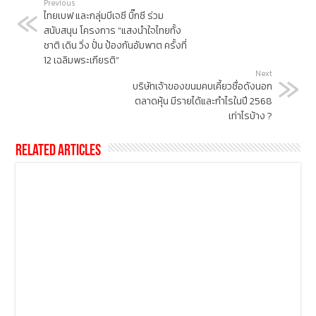
Previous
ไทยเบฟ และกลุ่มบีเจซี บิ๊กซี ร่วม
สนับสนุน โครงการ “แสงนำใจไทยทั้ง
ชาติ เดิน วิ่ง ปั่น ป้องกันอัมพาต ครั้งที่
12 เฉลิมพระเกียรติ”
Next
บริษัทเจ้าของขนมคบเคี้ยวชื่อดังนอก
ตลาดหุ้น มีรายได้และกำไรในปี 2568
เท่าไรบ้าง ?
Related Articles