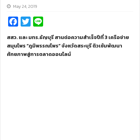
May 24, 2019
Fa
T
Li
ce
wi
n
สสว. และ มทร.ธัญบุรี สานต่อความสำเร็จปีที่
3
เครือข่าย
b
tt
e
สมุนไพร
“
ภูมิพรรณไพร
”
จังหวัดสระบุรี ติวเข้มพัฒนา
o
er
ศักยภาพสู่การตลาดออนไลน์
o
k