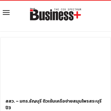
สสว. – มทร.ธัญบุรี ติวเข้มเครือข่ายสมุนไพรสระบุรี
ปี3