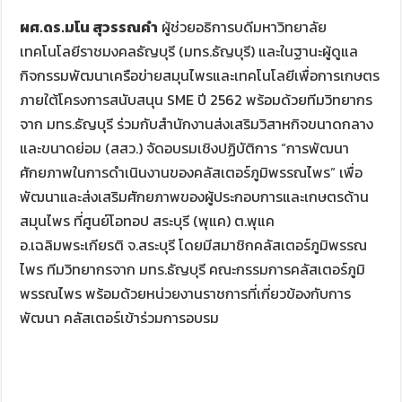
ผศ.ดร.มโน สุวรรณคำ
ผู้ช่วยอธิการบดีมหาวิทยาลัย
เทคโนโลยีราชมงคลธัญบุรี
(
มทร.ธัญบุรี) และในฐานะผู้ดูแล
กิจกรรมพัฒนาเครือข่ายสมุนไพรและเทคโนโลยีเพื่อการเกษตร
ภายใต้โครงการสนับสนุน
SME
ปี
2562
พร้อมด้วยทีมวิทยากร
จาก มทร.ธัญบุรี ร่วมกับสำนักงานส่งเสริมวิสาหกิจขนาดกลาง
แล
ะขนาดย่อม
(
สสว.) จัดอบรมเชิงปฏิบัติการ
“
การพัฒนา
ศักยภาพในการดำเนินงานของคลัสเตอร์ภูมิพรรณไพร
”
เพื่อ
พัฒนาและส่งเสริมศักยภาพของผู้ประกอบการและเกษตรด้าน
สมุนไพร ที่ศูนย์โอทอป สระบุรี (พุแค) ต.พุแค
อ.เฉลิมพระเกียรติ จ.สระบุรี โดยมีสมาชิกคลัสเตอร์ภูมิพรรณ
ไพร ทีมวิทยากรจาก มทร.ธัญบุรี คณะกรรมการคลัสเตอร์ภูมิ
พรรณไพร พร้อมด้วยหน่วยงานราชการที่เกี่ยวข้องกับการ
พัฒนา คลัสเตอร์เข้าร่วมการอบรม