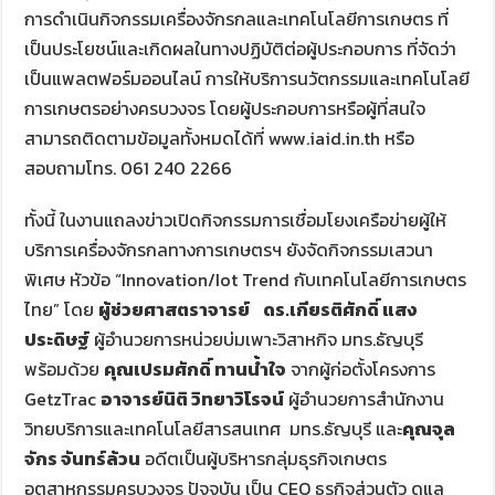
การดำเนินกิจกรรมเครื่องจักรกลและเทคโนโลยีการเกษตร ที่
เป็นประโยชน์และเกิดผลในทางปฏิบัติต่อผู้ประกอบการ ที่จัดว่า
เป็นแพลตฟอร์มออนไลน์ การให้บริการนวัตกรรมและเทคโนโลยี
การเกษตรอย่างครบวงจร โดยผู้ประกอบการหรือผู้ที่สนใจ
สามารถติดตามข้อมูลทั้งหมดได้ที่ www.iaid.in.th หรือ
สอบถามโทร. 061 240 2266
ทั้งนี้ ในงานแถลงข่าวเปิดกิจกรรมการเชื่อมโยงเครือข่ายผู้ให้
บริการเครื่องจักรกลทางการเกษตรฯ ยังจัดกิจกรรมเสวนา
พิเศษ หัวข้อ “Innovation/Iot Trend กับเทคโนโลยีการเกษตร
ไทย” โดย
ผู้ช่วยศาสตราจารย์ ดร.เกียรติศักดิ์ แสง
ประดิษฐ์
ผู้อำนวยการหน่วยบ่มเพาะวิสาหกิจ มทร.ธัญบุรี
พร้อมด้วย
คุณเปรมศักดิ์ ทานน้ำใจ
จากผู้ก่อตั้งโครงการ
GetzTrac
อาจารย์นิติ วิทยาวิโรจน์
ผู้อำนวยการสำนักงาน
วิทยบริการและเทคโนโลยีสารสนเทศ มทร.ธัญบุรี และ
คุณจุล
จักร จันทร์ล้วน
อดีตเป็นผู้บริหารกลุ่มธุรกิจเกษตร
อุตสาหกรรมครบวงจร ปัจจุบัน เป็น CEO ธุรกิจส่วนตัว ดูแล