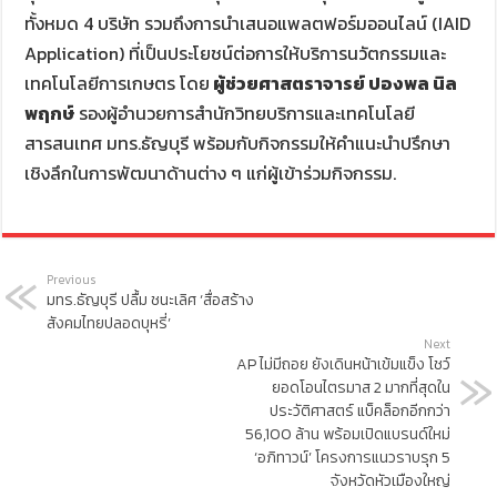
ทั้งหมด 4 บริษัท รวมถึงการนำเสนอแพลตฟอร์มออนไลน์ (IAID
Application) ที่เป็นประโยชน์ต่อการให้บริการนวัตกรรมและ
เทคโนโลยีการเกษตร โดย
ผู้ช่วยศาสตราจารย์ ปองพล นิล
พฤกษ์
รองผู้อำนวยการสำนักวิทยบริการและเทคโนโลยี
สารสนเทศ มทร.ธัญบุรี พร้อมกับกิจกรรมให้คำแนะนำปรึกษา
เชิงลึกในการพัฒนาด้านต่าง ๆ แก่ผู้เข้าร่วมกิจกรรม.
Previous
มทร.ธัญบุรี ปลื้ม ชนะเลิศ ‘สื่อสร้าง
สังคมไทยปลอดบุหรี่’
Next
AP ไม่มีถอย ยังเดินหน้าเข้มแข็ง โชว์
ยอดโอนไตรมาส 2 มากที่สุดใน
ประวัติศาสตร์ แบ็คล็อกอีกกว่า
56,100 ล้าน พร้อมเปิดแบรนด์ใหม่
‘อภิทาวน์’ โครงการแนวราบรุก 5
จังหวัดหัวเมืองใหญ่