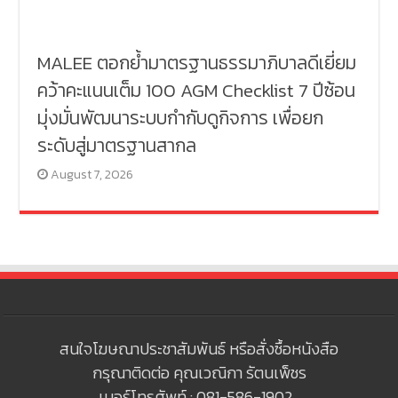
MALEE ตอกย้ำมาตรฐานธรรมาภิบาลดีเยี่ยม
คว้าคะแนนเต็ม 100 AGM Checklist 7 ปีซ้อน
มุ่งมั่นพัฒนาระบบกำกับดูกิจการ เพื่อยก
ระดับสู่มาตรฐานสากล
August 7, 2026
สนใจโฆษณาประชาสัมพันธ์ หรือสั่งซื้อหนังสือ
กรุณาติดต่อ คุณเวณิกา รัตนเพ็ชร
เบอร์โทรศัพท์ : 081-586-1902 ,