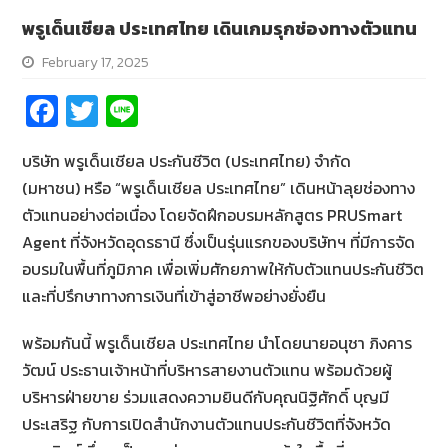
พรูเด็นเชียล ประเทศไทย เดินเกมรุกช่องทางตัวแทน
February 17, 2025
Fa
T
Li
ce
wi
n
บริษัท พรูเด็นเชียล ประกันชีวิต (ประเทศไทย) จำกัด
b
tt
e
(มหาชน) หรือ “พรูเด็นเชียล ประเทศไทย” เดินหน้าลุยช่องทาง
o
er
ตัวแทนอย่างต่อเนื่อง โดยจัดฝึกอบรมหลักสูตร PRUSmart
o
Agent ที่จังหวัดอุดรธานี ซึ่งเป็นรุ่นแรกของบริษัทฯ ที่มีการจัด
k
อบรมในพื้นที่ภูมิภาค เพื่อเพิ่มศักยภาพให้กับตัวแทนประกันชีวิต
และที่ปรึกษาทางการเงินที่เข้าสู่อาชีพอย่างยั่งยืน
พร้อมกันนี้ พรูเด็นเชียล ประเทศไทย นำโดยนายอนุชา ภิงคาร
วัฒน์ ประธานเจ้าหน้าที่บริหารสายงานตัวแทน พร้อมด้วยผู้
บริหารฝ่ายขาย ร่วมแสดงความยินดีกับคุณนิฐิศักดิ์ บุญมี
ประเสริฐ กับการเปิดสำนักงานตัวแทนประกันชีวิตที่จังหวัด