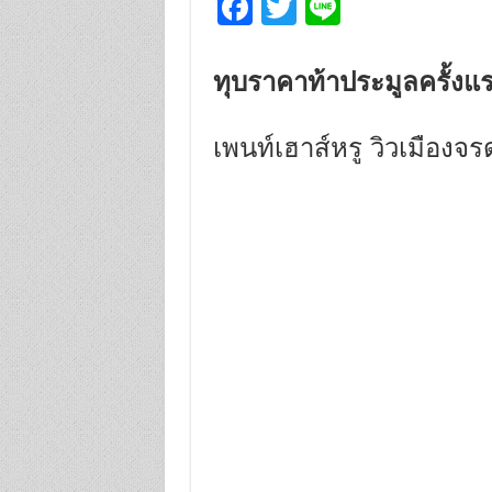
Fa
T
Li
ce
wi
n
b
tt
e
ทุบราคาท้าประมูลครั้งแ
o
er
o
เพนท์เฮาส์หรู วิวเมืองจร
k