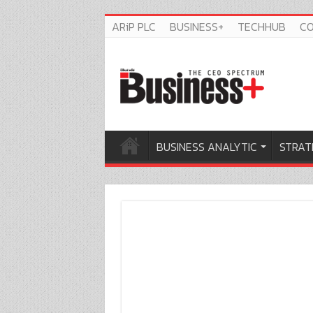
ARiP PLC
BUSINESS+
TECHHUB
C
BUSINESS ANALYTIC
STRAT