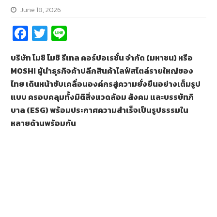
June 18, 2026
Fa
T
Li
ce
wi
n
บริษัท โมชิ โมชิ รีเทล คอร์ปอเรชั่น จำกัด (มหาชน) หรือ
b
tt
e
MOSHI ผู้นำธุรกิจค้าปลีกสินค้าไลฟ์สไตล์รายใหญ่ของ
o
er
ไทย เดินหน้าขับเคลื่อนองค์กรสู่ความยั่งยืนอย่างเต็มรูป
o
แบบ ครอบคลุมทั้งมิติสิ่งแวดล้อม สังคม และบรรษัทภิ
k
บาล (ESG) พร้อมประกาศความสำเร็จเป็นรูปธรรมใน
หลายด้านพร้อมกัน