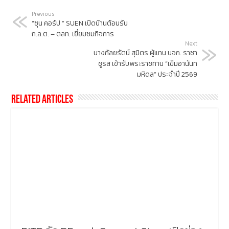
Previous
“ซุน คอร์ป ” SUEN เปิดบ้านต้อนรับ
ก.ล.ต. – ตลท. เยี่ยมชมกิจการ
Next
นางกัลยรัตน์ สุมิตร ผู้แทน บจก. ราชา
ชูรส เข้ารับพระราชทาน “เข็มอานันท
มหิดล” ประจำปี 2569
Related Articles