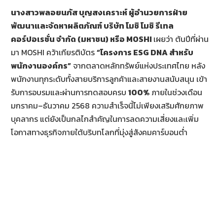
นางสาวพลอยนภัส บุญสงเคราะห์ ผู้อำนวยการฝ่าย
พัฒนาและจัดหาผลิตภัณฑ์ บริษัท โมชิ โมชิ รีเทล
คอร์ปอเรชั่น จำกัด (มหาชน) หรือ
MOSHI
เผยว่า ต้นปีที่ผ่าน
มา MOSHI คว้าเกียรติบัตร
“โครงการ ESG DNA สำหรับ
พนักงานองค์กร”
จากตลาดหลักทรัพย์แห่งประเทศไทย หลัง
พนักงานทุกระดับทั้งสายบริการลูกค้าและสายงานสนับสนุน เข้า
รับการอบรมและผ่านการทดสอบครบ
100%
ภายในช่วงเดือน
มกราคม–ธันวาคม 2568 ความสำเร็จนี้ไม่เพียงเสริมศักยภาพ
บุคลากร แต่ยังเป็นกลไกสำคัญในการลดความเสี่ยงและเพิ่ม
โอกาสทางธุรกิจภายใต้บริบทโลกที่มุ่งสู่สังคมคาร์บอนต่ำ