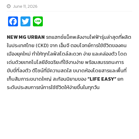
June 11, 2026
Fa
T
Li
ce
wi
n
NEW MG URBAN
รถแฮทช์แบ็คพลังงานไฟฟ้ารุ่นล่าสุดที่ผลิต
b
tt
e
ในประเทศไทย (CKD) จาก เอ็มจี ตอบโจทย์การใช้ชีวิตของคน
o
er
เมืองยุคใหม่ ทำให้ทุกไลฟ์สไตล์สะดวก ง่าย และคล่องตัว โดด
o
เด่นด้วยเทคโนโลยีอัจฉริยะที่ใช้งานง่าย พร้อมสมรรถนะการ
k
ขับขี่ที่ลงตัว ดีไซน์ที่มีความสดใส ขนาดห้องโดยสารและพื้นที่
เก็บสัมภาระขนาดใหญ่ สะท้อนนิยามของ
“
LIFE EASY”
ยก
ระดับประสบการณ์การใช้ชีวิตให้ง่ายขึ้นในทุกวัน