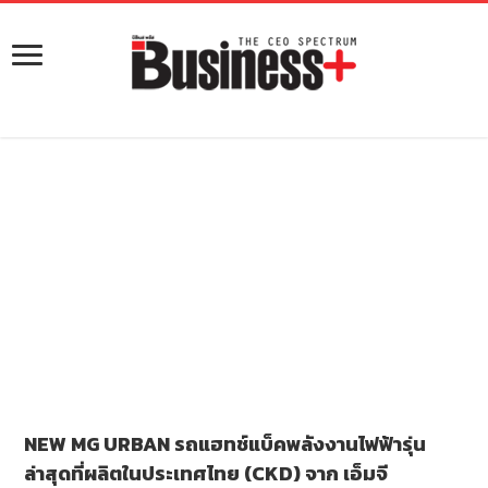
NEW MG URBAN รถแฮทช์แบ็คพลังงานไฟฟ้ารุ่น
ล่าสุดที่ผลิตในประเทศไทย (CKD) จาก เอ็มจี