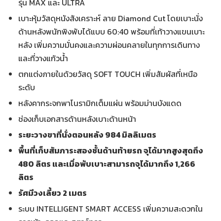
รุ่น MAX และ ULTRA
เบาะหุ้มวัสดุหนังสังเคราะห์ ลาย Diamond Cut โดยเบาะนั่ง
ด้านหลังพนักพิงพับได้แบบ 60:40 พร้อมที่เท้าวางแขนเบาะ
หลัง เพิ่มความมั่นคงและความผ่อนคลายในทุกการเดินทาง
และที่วางแก้วน้ำ
ตกแต่งภายในด้วยวัสดุ SOFT TOUCH เพิ่มสัมผัสที่เหนือ
ระดับ
หลังคากระจกพาโนรามิกเต็มแผ่น พร้อมม่านบังแดด
ช่องเก็บเอกสารด้านหลังเบาะด้านหน้า
ระยะวางขาที่นั่งตอนหลัง
984 มิลลิเมตร
พื้นที่เก็บสัมภาระสองชั้นด้านท้ายรถ จุได้มากสูงสุดถึง
480 ลิตร และเมื่อพับเบาะสามารถจุได้มากถึง 1,266
ลิตร
รัศมีวงเลี้ยว
2 เมตร
ระบบ INTELLIGENT SMART ACCESS เพิ่มความสะดวกใน