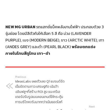
NEW MG URBAN
รถแฮทช์แบ็คพลังงานไฟฟ้า ประกอบด้วย 3
รุ่นย่อย โดยมีสีตัวถังให้เลือก 5 สี คือ ม่วง (LAVENDER
PURPLE), เบจ (MODERN BEIGE), ขาว (ARCTIC WHITE), เทา
(ANDES GREY) และดำ (PEARL BLACK)
พร้อมตกแต่ง
ภายในโทนสีทูโทน เทา–ดำ
Previous
IdeasLabs เผยตัวเลข Q1 แบรนด์รัด
เข็มขัดตามภาวะเศรษฐกิจ เน้นจ้า
งอินฟลูฯที่สร้าง ROI สูง แนะครีเอ
เตอร์ปรับรูปแบบคอนเทนต์ให้กระตุ้น
การบริโภคจริงมากกว่าเน้นยอดไลก์
Next