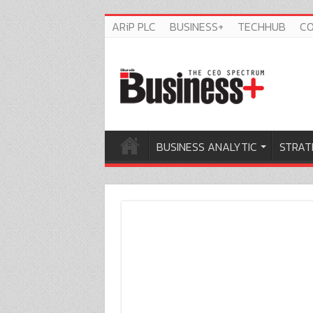
ARiP PLC
BUSINESS+
TECHHUB
C
BUSINESS ANALYTIC
STRAT