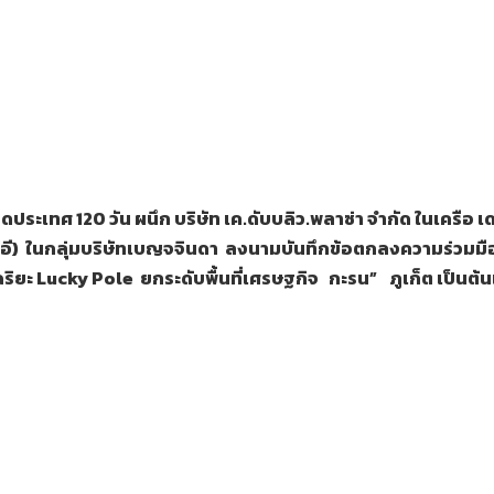
ิดประเทศ
120 วัน ผนึก บริษัท เค.ดับบลิว.พลาซ่า จำกัด ในเครือ เด
ูทีอี) ในกลุ่มบริษัทเบญจจินดา ลงนามบันทึกข้อตกลงความร่วมมือ
ยะ Lucky Pole ยกระดับพื้นที่เศรษฐกิจ กะรน” ภูเก็ต เป็นต้นแ