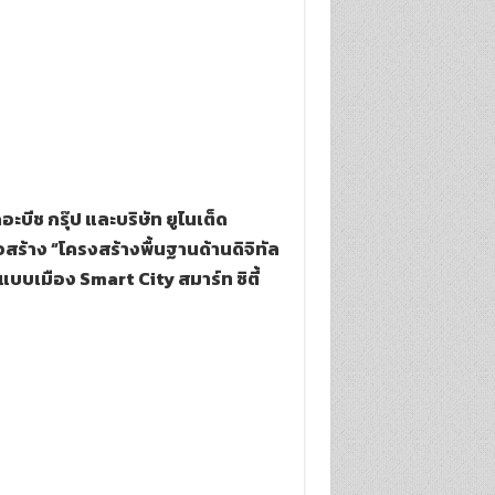
อะบีช กรุ๊ป และบริษัท ยูไนเต็ด
สร้าง “โครงสร้างพื้นฐานด้านดิจิทัล
บบเมือง Smart City สมาร์ท ซิตี้