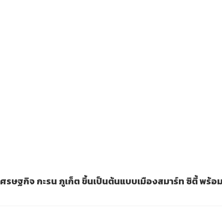
เศรษฐกิจ กะรน ภูเก็ต ขึ้นเป็นต้นแบบเมืองสมาร์ท ซิตี้ พร้