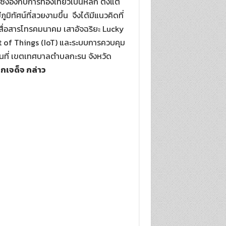
ึ่งอิงกับการท่องเที่ยวเป็นหลัก ตั้งแต่
ิทัศน์ที่สวยงามขึ้น จึงได้มีแนวคิดที่
สื่อสารโทรคมนาคม เสาอัจฉริยะ Lucky
et of Things (IoT) และระบบการควบคุม
พื้นที่ เขตเทศบาลตำบลกะรน จังหวัด
อกเจด็จ กล่าว