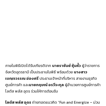
ภายในพิธีเปิดได้รับเกียรติจาก
นายราชันย์ ซุ้นหั้ว
ผู้ว่าราชการ
จังหวัดอุดรธานี เป็นประธานในพิธี พร้อมด้วย
นางสาว
เบญจวรรณ อ่องศรี
ประธานเจ้าหน้าที่บริหาร สายงานธุรกิจ
ศูนย์การค้า และ
นายกฤษณ์ อรวีระกุล
ผู้อำนวยการศูนย์การค้า
โลตัส พลัส อุดร ร่วมให้การต้อนรับ
โลตัส พลัส อุดร
ถ่ายทอดแนวคิด “Fun and Energize – ม่วน