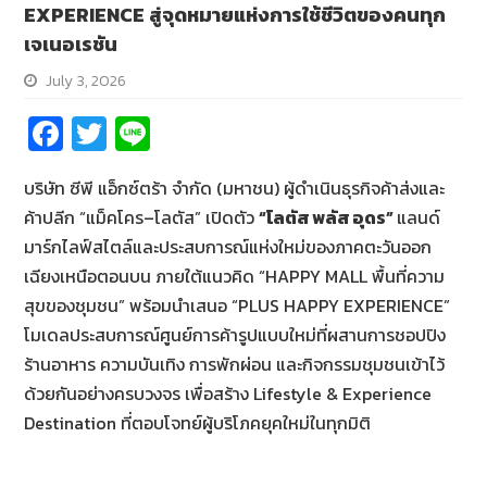
EXPERIENCE สู่จุดหมายแห่งการใช้ชีวิตของคนทุก
เจเนอเรชัน
July 3, 2026
Fa
T
Li
ce
wi
n
บริษัท ซีพี แอ็กซ์ตร้า จำกัด (มหาชน) ผู้ดำเนินธุรกิจค้าส่งและ
b
tt
e
ค้าปลีก “แม็คโคร–โลตัส” เปิดตัว
“
โลตัส พลัส อุดร”
แลนด์
o
er
มาร์กไลฟ์สไตล์และประสบการณ์แห่งใหม่ของภาคตะวันออก
o
เฉียงเหนือตอนบน ภายใต้แนวคิด “HAPPY MALL พื้นที่ความ
k
สุขของชุมชน” พร้อมนำเสนอ “PLUS HAPPY EXPERIENCE”
โมเดลประสบการณ์ศูนย์การค้ารูปแบบใหม่ที่ผสานการชอปปิง
ร้านอาหาร ความบันเทิง การพักผ่อน และกิจกรรมชุมชนเข้าไว้
ด้วยกันอย่างครบวงจร เพื่อสร้าง Lifestyle & Experience
Destination ที่ตอบโจทย์ผู้บริโภคยุคใหม่ในทุกมิติ