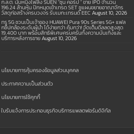
ก.ล.ต. นับหนึ่งไฟลิ่ง SUEN “ซุน คอร์ป ” ขาย IPO จำนวน
196.24 ล้านหุ้น ปักหมุดเข้าเทรด SET ชูแผนขยายอาณาจักร
วัสดุก่อสร้างครบวงจร รับเมกะเทรนด์ EEC
August 10, 2026
ทรู 5G ชวนเป็นเจ้าของ HUAWEI Pura 90s Series 5G+ แฟล
กชิปกล้องระดับผู้นำ ได้ง่ายกว่า คุ้มกว่า! จัดเต็มดีลลดสูงสุด
19,400 บาท พร้อมสิทธิพิเศษครบครันทั้งความบันเทิงและ
บริการหลังการขาย
August 10, 2026
นโยบายการคุ้มครองข้อมูลส่วนบุคคล
ประกาศความเป็นส่วนตัว
นโยบายการใช้คุกกี้
ใบรับแจ้งการประกอบธุรกิจบริการแพลตฟอร์มดิจิทัล