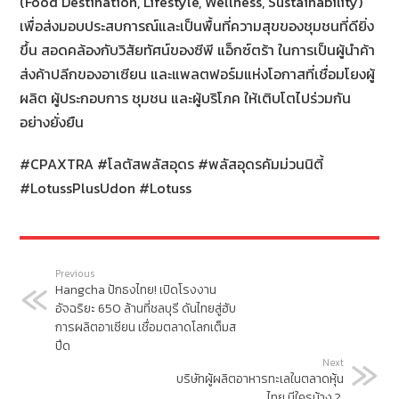
(Food Destination, Lifestyle, Wellness, Sustainability)
เพื่อส่งมอบประสบการณ์และเป็นพื้นที่ความสุขของชุมชนที่ดียิ่ง
ขึ้น สอดคล้องกับวิสัยทัศน์ของซีพี แอ็กซ์ตร้า ในการเป็นผู้นำค้า
ส่งค้าปลีกของอาเซียน และแพลตฟอร์มแห่งโอกาสที่เชื่อมโยงผู้
ผลิต ผู้ประกอบการ ชุมชน และผู้บริโภค ให้เติบโตไปร่วมกัน
อย่างยั่งยืน
#CPAXTRA #โลตัสพลัสอุดร #พลัสอุดรคัมม่วนนิตี้
#LotussPlusUdon #Lotuss
Previous
Hangcha ปักธงไทย! เปิดโรงงาน
อัจฉริยะ 650 ล้านที่ชลบุรี ดันไทยสู่ฮับ
การผลิตอาเซียน เชื่อมตลาดโลกเต็มส
ปีด
Next
บริษัทผู้ผลิตอาหารทะเลในตลาดหุ้น
ไทย มีใครบ้าง ?