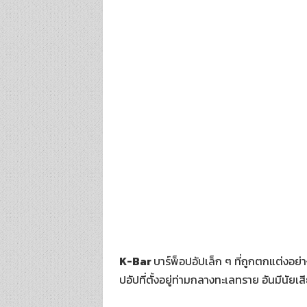
K-Bar
บาร์พ็อปอัปเล็ก ๆ ที่ถูกตกแต่งอย่
ปอัปที่ตั้งอยู่ท่ามกลางทะเลทราย อันมีนัยเส