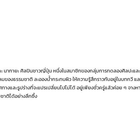
 นากายะ ศิลปินชาวญี่ปุ่น หนึ่งในสมาชิกของกลุ่มการทดลองศิลปะและเทคโน
ของธรรมชาติ ละอองน้ำกระทบผิว ให้ความรู้สึกราวกับอยู่ในบทกวี แ
ทิศทางและรูปร่างที่จะแปรเปลี่ยนไปไม่ได้ อยู่เพียงชั่วครู่แล้วค่อย ๆ จางห
ชาติได้อย่างลึกซึ้ง