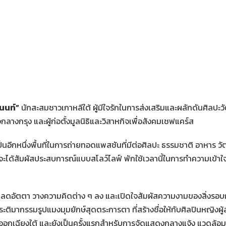
วนนท์”
นักสะสมชาวเกาหลีใต้ ผู้มีใจรักในการส่งเสริมและผลักดันศิลปะว
กลางกรุง และผู้ก่อตั้งมูลนิธิและวิสาหกิจเพื่อสังคมเชฟแคร์ส
ป็นอีกหนึ่งพื้นที่ในการถ่ายทอดแพสชันที่มีต่อศิลปะ ธรรมชาติ อาหาร 
าชมจะได้สัมผัสประสบการณ์แบบสโลว์ไลฟ์ พักใช้เวลานี้ในการทำความเข้าใ
มได้ปลดอัตตา วางความคิดต่าง ๆ ลง และเปิดใจสัมผัสความงามของสิ่งรอบก
ระติมากรรมรูปแมงมุมยักษ์สุดตระการตา ที่สร้างชื่อให้กับศิลปินหญิงผู้ล่วง
ออกเฉียงใต้ และยังเป็นครั้งแรกสำหรับการจัดแสดงกลางแจ้ง แวดล้อม