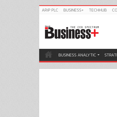
ARiP PLC
BUSINESS+
TECHHUB
C
BUSINESS ANALYTIC
STRAT