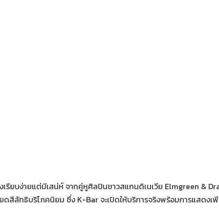
างเรียบง่ายแต่มีเสน่ห์ จากคู่หูศิลปินชาวสแกนดิเนเวีย Elmgreen & Dr
ียดสีลัทธิบริโภคนิยม ซึ่ง K-Bar จะเปิดให้บริการจริงพร้อมการแสดงเพียงเด