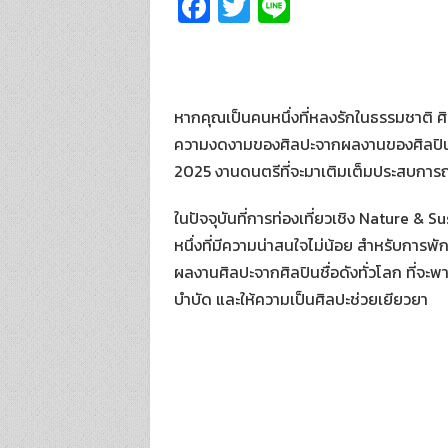
Fa
T
Li
ce
wi
n
b
tt
e
o
er
หากคุณเป็นคนหนึ่งที่หลงรักในธรรมชาติ ศิ
o
ความงดงามของศิลปะจากผลงานของศิลปินชื
k
2025 งานดนตรีที่จะมาเติมเต็มประสบการณ
ในปัจจุบันที่การท่องเที่ยวเชิง Nature & 
หนึ่งที่มีความน่าสนใจไม่น้อย สำหรับการพ
ผลงานศิลปะจากศิลปินชื่อดังทั่วโลก ที่จ
บำบัด และให้ความเป็นศิลปะช่วยเยียวยา