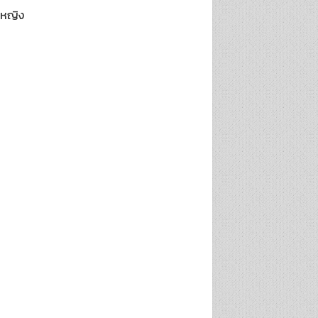
พศหญิง