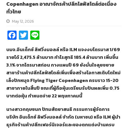
Copenhagen อาณาจักรค้าปลีกไลฟ์สไตล์ต่อเนื่อง
ทั่วไทย
May 12, 2026
Fa
T
Li
ce
wi
n
บมจ.อินเด็กซ์ ลิฟวิ่งมอลล์ หรือ
ILM แจงงบไตรมาส 1/69
b
tt
e
รายได้ 2,475.5 ล้านบาท กำไรสุทธิ 185.4 ล้านบาท เพิ่มขึ้น
o
er
3.1% จากไตรมาสก่อน กางแผนปี 69 ยังมั่นใจลุยขยาย
o
สาขาร้านค้าปลีกไลฟ์สไตล์เพิ่มเพื่อสร้างโอกาสเติบโตใหม่
k
เล็งปักหมุด Flying Tiger Copenhagen ครบราว 15-20
สาขาภายในสิ้นปี ขณะที่ผู้ถือหุ้นเตรียมรับปันผลเพิ่ม 0.75
บาทต่อหุ้น กำหนดจ่าย 22 พฤษภาคมนี้
นางสาวกฤษชนก ปัทมสัตยาสนธิ กรรมการผู้จัดการ
บริษัท อินเด็กซ์ ลิฟวิ่งมอลล์ จำกัด (มหาชน) หรือ ILM ผู้นำ
ธุรกิจร้านค้าปลีกเฟอร์นิเจอร์และของตกแต่งบ้านครบ