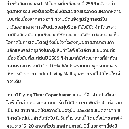
สำหรับทิศทางของ ILM ในช่วงที่เหลือของปี 2569 แม้คาดว่า
อุตสาหกรรมเฟอร์นิเจอร์จะยังต้องเผชิญแรงกดดันหลากหลาย
แบบต่อเนื่องลากยาว อาทิ ความขัดแย้งภูมิรัฐศาสตร์ใน
ตะวันออกกลาง การฟื้นตัวของผู้บริโภคที่ยังมีขีดจำกัดเพราะ
ไม่มีปัจจัยสนับสนุนเชิงบวกที่ชัดเจน แต่บริษัทฯ ยังคงมองเห็น
โอกาสในการเติบโตอยู่ จึงมั่นใจที่จะลงทุนขยายสาขาร้านค้า
ปลีกและพอร์ตธุรกิจในกลุ่มสินค้าไลฟ์สไตล์ตามแผนงานต่อ
เนื่อง ซึ่งนับตั้งแต่ต้นปี 2569 ที่ผ่านมาก็มีพัฒนาการที่สำคัญ
หลายรายการ อาทิ เปิด Little Walk พรานนก-พุทธมณฑล รวม
ทั้งการย้ายสาขา Index Living Mall อุบลราชธานีไปที่ใหม่ใหญ่
กว่าเดิม
ขณะที่ Flying Tiger Copenhagen แบรนด์สินค้าวาไรตี้และ
ไลฟ์สไตล์จากประเทศเดนมาร์ก ได้เปิดสาขาเพิ่มอีก 4 แห่ง รวม
เป็น 10 สาขาที่เปิดให้บริการในปัจจุบัน และเตรียมเปิดสาขาที่ 11
ที่หาดใหญ่เป็นลำดับถัดไป ในวันที่ 15 พ.ค.นี้ `โดยตั้งเป้าขยายให้
ครบราว 15-20 สาขาทั่วประเทศไทยภายในปีนี้ นอกจากนี้ยังมี