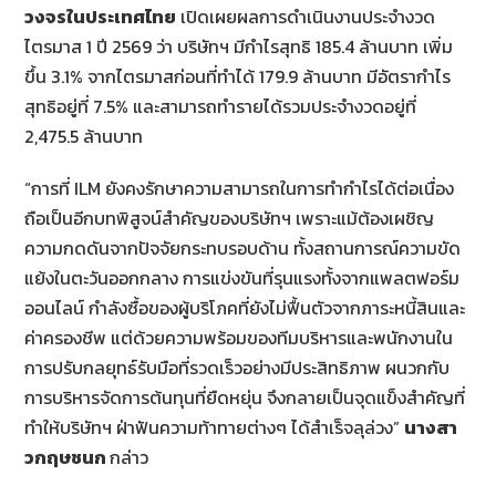
วงจรในประเทศไทย
เปิดเผยผลการดำเนินงานประจำงวด
ไตรมาส 1 ปี 2569 ว่า บริษัทฯ มีกำไรสุทธิ 185.4 ล้านบาท เพิ่ม
ขึ้น 3.1% จากไตรมาสก่อนที่ทำได้ 179.9 ล้านบาท มีอัตรากำไร
สุทธิอยู่ที่ 7.5% และสามารถทำรายได้รวมประจำงวดอยู่ที่
2,475.5 ล้านบาท
“การที่ ILM ยังคงรักษาความสามารถในการทำกำไรได้ต่อเนื่อง
ถือเป็นอีกบทพิสูจน์สำคัญของบริษัทฯ เพราะแม้ต้องเผชิญ
ความกดดันจากปัจจัยกระทบรอบด้าน ทั้งสถานการณ์ความขัด
แย้งในตะวันออกกลาง การแข่งขันที่รุนแรงทั้งจากแพลตฟอร์ม
ออนไลน์ กำลังซื้อของผู้บริโภคที่ยังไม่ฟื้นตัวจากภาระหนี้สินและ
ค่าครองชีพ แต่ด้วยความพร้อมของทีมบริหารและพนักงานใน
การปรับกลยุทธ์รับมือที่รวดเร็วอย่างมีประสิทธิภาพ ผนวกกับ
การบริหารจัดการต้นทุนที่ยืดหยุ่น จึงกลายเป็นจุดแข็งสำคัญที่
ทำให้บริษัทฯ ฝ่าฟันความท้าทายต่างๆ ได้สำเร็จลุล่วง”
นางสา
วกฤษชนก
กล่าว