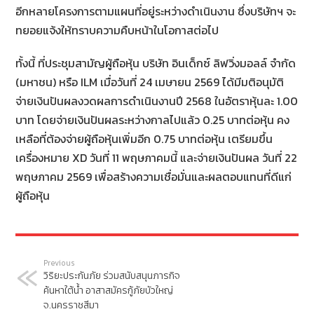
อีกหลายโครงการตามแผนที่อยู่ระหว่างดำเนินงาน ซึ่งบริษัทฯ จะ
ทยอยแจ้งให้ทราบความคืบหน้าในโอกาสต่อไป
ทั้งนี้ ที่ประชุมสามัญผู้ถือหุ้น บริษัท อินเด็กซ์ ลิฟวิ่งมอลล์ จำกัด
(มหาชน) หรือ ILM เมื่อวันที่ 24 เมษายน 2569 ได้มีมติอนุมัติ
จ่ายเงินปันผลงวดผลการดำเนินงานปี 2568 ในอัตราหุ้นละ 1.00
บาท โดยจ่ายเงินปันผลระหว่างกาลไปแล้ว 0.25 บาทต่อหุ้น คง
เหลือที่ต้องจ่ายผู้ถือหุ้นเพิ่มอีก 0.75 บาทต่อหุ้น เตรียมขึ้น
เครื่องหมาย XD วันที่ 11 พฤษภาคมนี้ และจ่ายเงินปันผล วันที่ 22
พฤษภาคม 2569 เพื่อสร้างความเชื่อมั่นและผลตอบแทนที่ดีแก่
ผู้ถือหุ้น
Previous
วิริยะประกันภัย ร่วมสนับสนุนภารกิจ
ค้นหาใต้น้ำ อาสาสมัครกู้ภัยบัวใหญ่
จ.นครราชสีมา