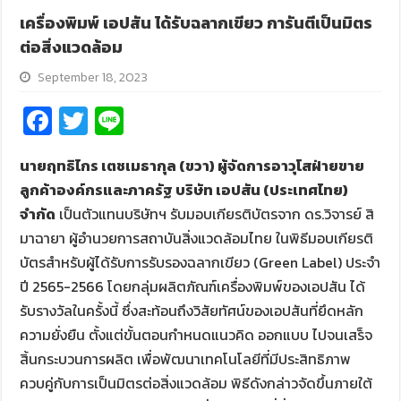
เครื่องพิมพ์ เอปสัน ได้รับฉลากเขียว การันตีเป็นมิตร
ต่อสิ่งแวดล้อม
September 18, 2023
Fa
T
Li
ce
wi
n
นายฤทธิไกร เตชเมธากุล (ขวา) ผู้จัดการอาวุโสฝ่ายขาย
b
tt
e
ลูกค้าองค์กรและภาครัฐ บริษัท เอปสัน (ประเทศไทย)
o
er
จำกัด
เป็นตัวแทนบริษัทฯ รับมอบเกียรติบัตรจาก ดร.วิจารย์ สิ
o
มาฉายา ผู้อำนวยการสถาบันสิ่งแวดล้อมไทย ในพิธีมอบเกียรติ
k
บัตรสำหรับผู้ได้รับการรับรองฉลากเขียว (Green Label) ประจำ
ปี 2565-2566 โดยกลุ่มผลิตภัณฑ์เครื่องพิมพ์ของเอปสัน ได้
รับรางวัลในครั้งนี้ ซึ่งสะท้อนถึงวิสัยทัศน์ของเอปสันที่ยึดหลัก
ความยั่งยืน ตั้งแต่ขั้นตอนกำหนดแนวคิด ออกแบบ ไปจนเสร็จ
สิ้นกระบวนการผลิต เพื่อพัฒนาเทคโนโลยีที่มีประสิทธิภาพ
ควบคู่กับการเป็นมิตรต่อสิ่งแวดล้อม พิธีดังกล่าวจัดขึ้นภายใต้