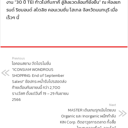
งาน “30 ปี TEI ก้าวไปกับภาคี สู่สิ่งแวดล้อมที่ยั่งยืน” ณ ห้องแก
รนด์ ริชมอนด์ สไตลิซ คอนเวนชั่น โฮเทล จังหวัดนนทบุรี เมื่อ
เร็วๆ นี้
Previous
ไอคอนสยาม จัดโปรโมชั่น
“ICONSIAM WONDROUS
SHOPPING: End of September
Sales!” ช้อปกระหน่ำรับโปรฮอตส่ง
ท้ายเดือนกันยายนนี้ กว่า 2,700
รางวัล!!! ตั้งแต่วันที่ 19 – 29 กันยายน
2566
Next
MASTER เดินเกมรุกเน้นโตแบบ
Organic และ Inorganic ผนึกกำลัง
KIN Corp. ติดอาวุธการตลาด ทั้งสื่อ