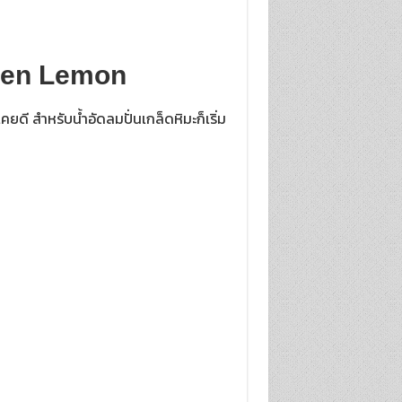
zen Lemon
คยดี สำหรับน้ำอัดลมปั่นเกล็ดหิมะก็เริ่ม