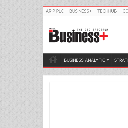
ARiP PLC
BUSINESS+
TECHHUB
C
BUSINESS ANALYTIC
STRAT