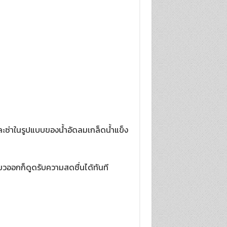
และซ่าในรูปแบบของน้ำอัดลมเกล็ดน้ำแข็ง
ียวออกก็ดูดรับความสดชื่นได้ทันที