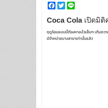
Fa
T
Li
ce
wi
n
b
tt
e
Coca Cola
เปิดมิต
o
er
ฤดูร้อนแบบนี้ต้องหาอะไรเย็นๆ เติมความส
o
มีจำหน่ายบางสาขาเท่านั้นแล้ว
k