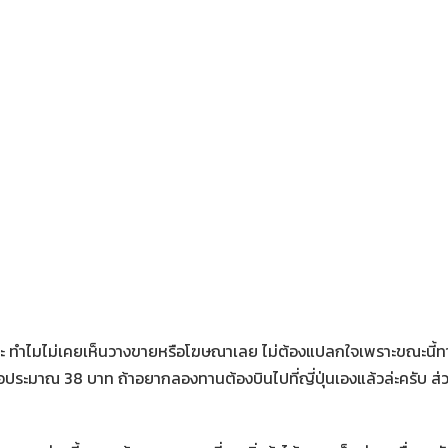
 เอ๊ะ ทำไมไม่เคยเห็นวางขายหรือโฆษณาเลย ไม่ต้องแปลกใจเพราะขณะนี้ทา
ประมาณ 38 บาท ถ้าอยากลองทานต้องบินไปที่ญี่ปุ่นเองแล้วล่ะครับ ส่วน